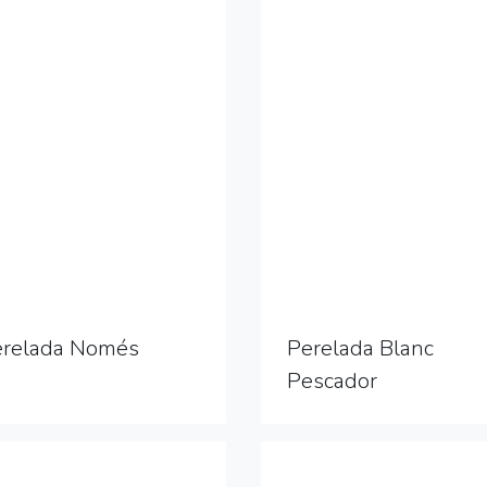
erelada Només
Perelada Blanc
Pescador