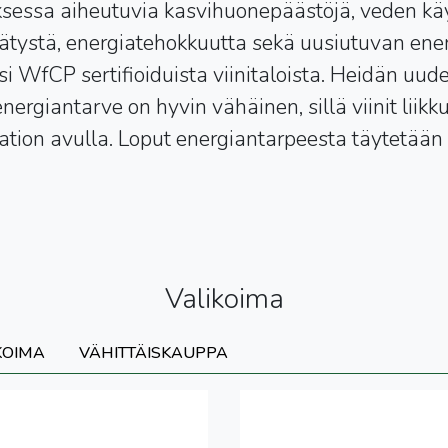
ksessa aiheutuvia kasvihuonepäästöjä, veden käy
rätystä, energiatehokkuutta sekä uusiutuvan ener
i WfCP sertifioiduista viinitaloista. Heidän uud
 energiantarve on hyvin vähäinen, sillä viinit liik
aation avulla. Loput energiantarpeesta täytetään
Valikoima
KOIMA
VÄHITTÄISKAUPPA