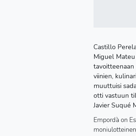
Castillo Perela
Miguel Mateu 
tavoitteenaan e
viinien, kulina
muuttuisi sa
otti vastuun t
Javier Suqué 
Empordà on Esp
moniulotteinen 