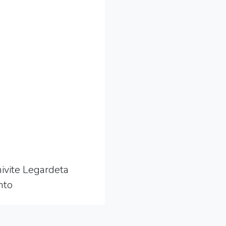
ivite Legardeta
nto