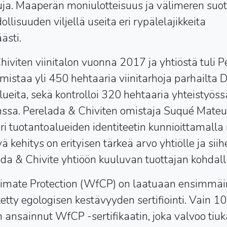
juja. Maaperän moniulotteisuus ja välimeren suo
llisuuden viljellä useita eri rypälelajikkeita
ästi.
hiviten viinitalon vuonna 2017 ja yhtiöstä tuli 
omistaa yli 450 hehtaaria viinitarhoja parhailta 
lueita, sekä kontrolloi 320 hehtaaria yhteistyös
kanssa. Perelada & Chiviten omistaja Suqué Mateu
ri tuotantoalueiden identiteetin kunnioittamall
ä kehitys on erityisen tärkeä arvo yhtiölle ja sii
ada & Chivite yhtiöön kuuluvan tuottajan kohdal
limate Protection (WfCP) on laatuaan ensimmäin
itetty egologisen kestävyyden sertifiointi. Vain 10
ansainnut WfCP -sertifikaatin, joka valvoo tiuk