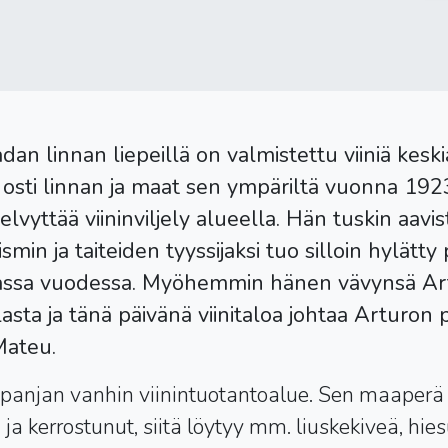
dan linnan liepeillä on valmistettu viiniä keskia
osti linnan ja maat sen ympäriltä vuonna 192
lvyttää viininviljely alueella. Hän tuskin aavist
rismin ja taiteiden tyyssijaksi tuo silloin hylätty
dassa vuodessa. Myöhemmin hänen vävynsä A
ilasta ja tänä päivänä viinitaloa johtaa Arturon
Mateu.
anjan vanhin viinintuotantoalue. Sen maaperä 
ja kerrostunut, siitä löytyy mm. liuskekiveä, hies