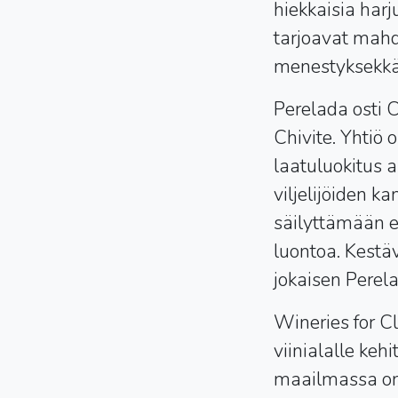
hiekkaisia har
tarjoavat mahdo
menestyksekkä
Perelada osti C
Chivite. Yhtiö 
laatuluokitus a
viljelijöiden 
säilyttämään e
luontoa. Kestäv
jokaisen Perel
Wineries for C
viinialalle keh
maailmassa on 