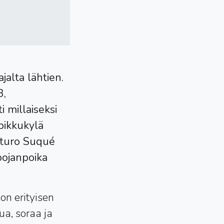
jalta lähtien.
3,
i millaiseksi
 pikkukylä
rturo Suqué
 pojanpoika
on erityisen
ua, soraa ja