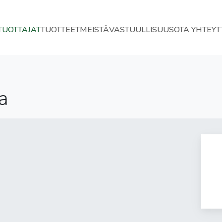
TUOTTAJAT
TUOTTEET
MEISTÄ
VASTUULLISUUS
OTA YHTEYT
a