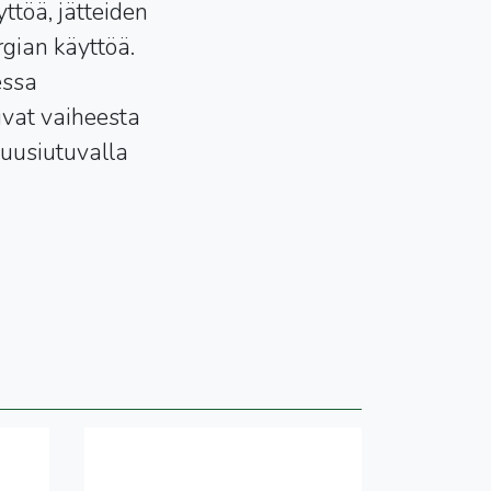
ttöä, jätteiden
gian käyttöä.
essa
kuvat vaiheesta
 uusiutuvalla