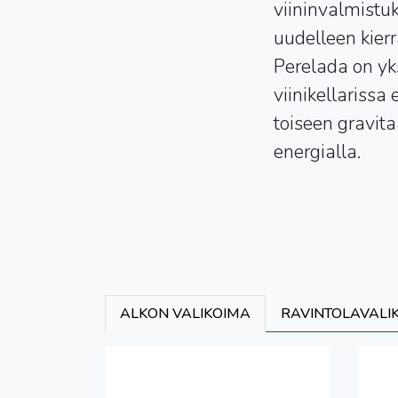
viininvalmistu
uudelleen kier
Perelada on yks
viinikellarissa
toiseen gravit
energialla.
ALKON VALIKOIMA
RAVINTOLAVALI