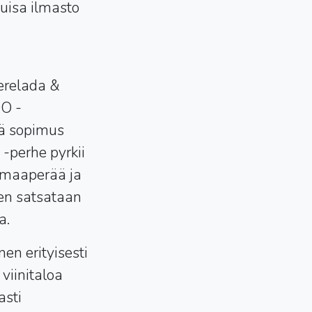
tuisa ilmasto
Perelada &
DO -
sä sopimus
 -perhe pyrkii
a maaperää ja
hen satsataan
la.
en erityisesti
 viinitaloa
asti