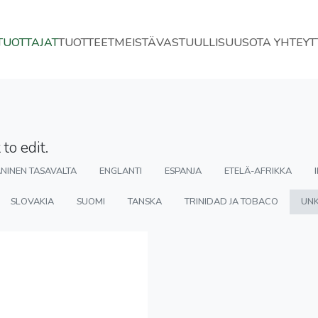
TUOTTAJAT
TUOTTEET
MEISTÄ
VASTUULLISUUS
OTA YHTEYT
to edit.
NINEN TASAVALTA
ENGLANTI
ESPANJA
ETELÄ-AFRIKKA
SLOVAKIA
SUOMI
TANSKA
TRINIDAD JA TOBACO
UNK