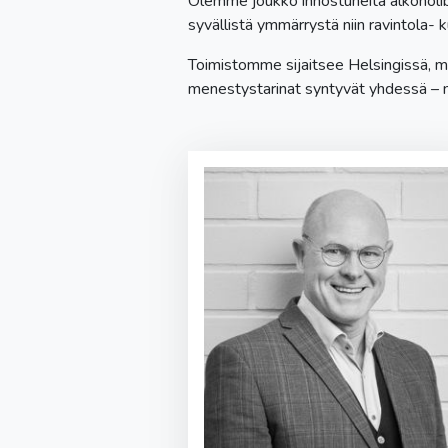
Olemme joukko innostuneita alkoholi
syvällistä ymmärrystä niin ravintola- k
Toimistomme sijaitsee Helsingissä,
menestystarinat syntyvät yhdessä – n