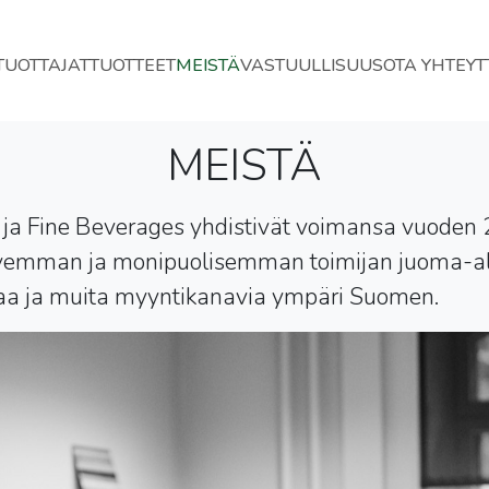
TUOTTAJAT
TUOTTEET
MEISTÄ
VASTUULLISUUS
OTA YHTEYT
MEISTÄ
s ja Fine Beverages yhdistivät voimansa vuoden
emman ja monipuolisemman toimijan juoma-al
ppaa ja muita myyntikanavia ympäri Suomen.