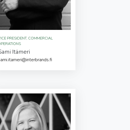
VICE PRESIDENT, COMMERCIAL
OPERATIONS
Sami Itämeri
sami.itameri@interbrands.fi