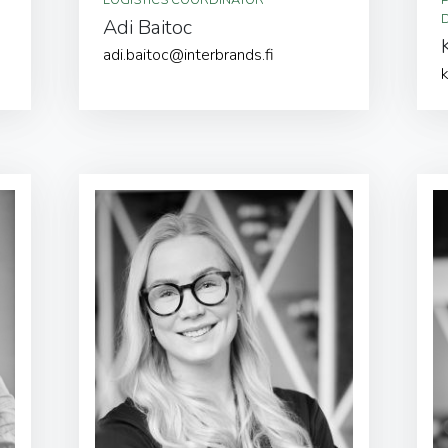
Adi Baitoc
adi.baitoc@interbrands.fi