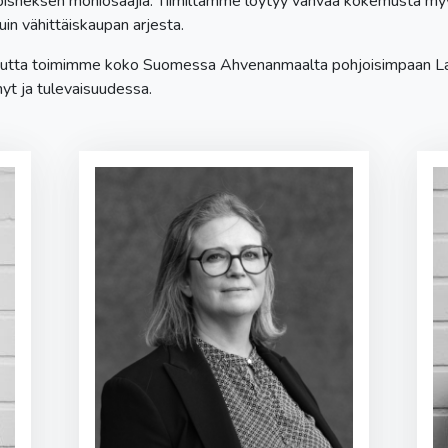
bisneksen moniosaajia. Tiimiltämme löytyy vahvaa kokemusta myy
uin vähittäiskaupan arjesta.
 mutta toimimme koko Suomessa Ahvenanmaalta pohjoisimpaan La
yt ja tulevaisuudessa.