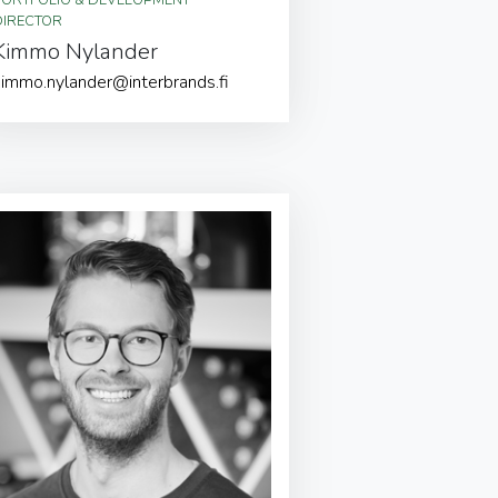
DIRECTOR
Kimmo Nylander
kimmo.nylander@interbrands.fi