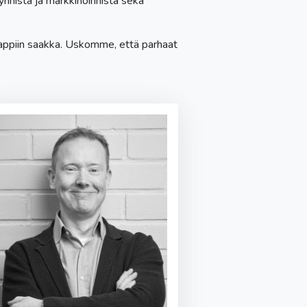
nnistä ja markkinoinnista sekä
ppiin saakka. Uskomme, että parhaat