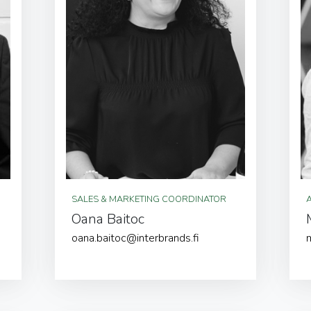
SALES & MARKETING COORDINATOR
Oana Baitoc
oana.baitoc@interbrands.fi