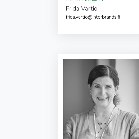
Frida Vartio
frida.vartio@interbrands.fi