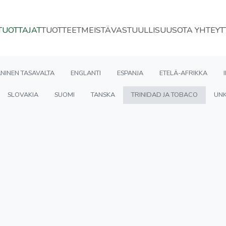
TUOTTAJAT
TUOTTEET
MEISTÄ
VASTUULLISUUS
OTA YHTEYT
NINEN TASAVALTA
ENGLANTI
ESPANJA
ETELÄ-AFRIKKA
SLOVAKIA
SUOMI
TANSKA
TRINIDAD JA TOBACO
UNK