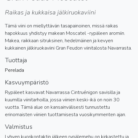
Raikas ja kukkaisa jälkiruokaviini
Tämä viini on miellyttävän tasapainoinen, missä raikas
hapokkuus yhdistyy makean Moscatel -rypäleen aromiin.
Makea, raikkaan sitruksinen, hedelmäinen ja kevyen
kukkainen jälkiruokaviini Gran Feudon viinitalosta Navarrasta.
Tuottaja
Perelada
Kasvuympäristö
Rypäleet kasvavat Navarrassa Cintruénigon savisilla ja
kuumilla viinitarhoilla, jossa viinien keski-ikä on noin 30
vuotta. Tämä alue on kansainvälisesti tunnustettu
erinomaisten viinien tuottamisesta vuosikymmenten ajan.
Valmistus
Lyhyen kuorikontaktin jälkeen rypälemehu on kirkastettu ja