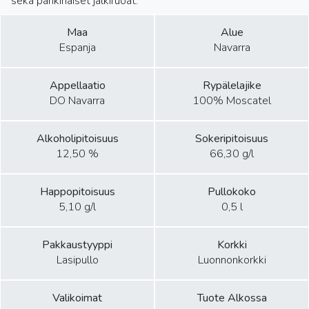
sekä pähkinäiset jälkiruoat.
Maa
Alue
Espanja
Navarra
Appellaatio
Rypälelajike
DO Navarra
100% Moscatel
Alkoholipitoisuus
Sokeripitoisuus
12,50 %
66,30 g/l
Happopitoisuus
Pullokoko
5,10 g/l
0,5 l
Pakkaustyyppi
Korkki
Lasipullo
Luonnonkorkki
Valikoimat
Tuote Alkossa