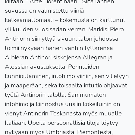
kiltaan, ” Arte Fiorentinaan”. Siitä lähtien
suvussa on valmistettu viiniä
katkeamattomasti – kokemusta on karttunut
yli kuuden vuosisadan verran. Markiisi Piero
Antinorin siirryttyä sivuun, talon johdossa
toimii nykyään hänen vanhin tyttärensä
Albieran Antinori siskojensa Allegran ja
Alessian avustuksella. Perinteiden
kunnioittaminen, intohimo viiniin, sen viljelyyn
ja maaperään, sekä toisaalta intuitio ohjaavat
työtä Antinorin talolla. Sammumaton
intohimo ja kiinnostus uusiin kokeiluihin on
vienyt Antinorin Toskanasta myös muualle
Italiaan. Upeita persoonallisia tiloja löytyy
nykyään myös Umbriasta, Piemontesta,