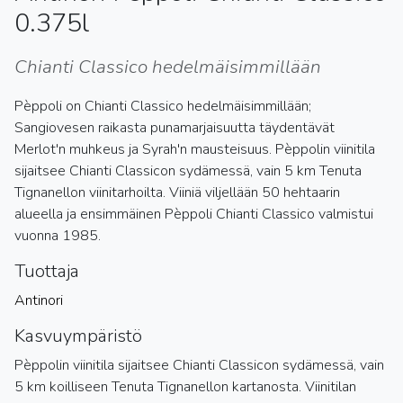
0.375l
Chianti Classico hedelmäisimmillään
Pèppoli on Chianti Classico hedelmäisimmillään;
Sangiovesen raikasta punamarjaisuutta täydentävät
Merlot'n muhkeus ja Syrah'n mausteisuus. Pèppolin viinitila
sijaitsee Chianti Classicon sydämessä, vain 5 km Tenuta
Tignanellon viinitarhoilta. Viiniä viljellään 50 hehtaarin
alueella ja ensimmäinen Pèppoli Chianti Classico valmistui
vuonna 1985.
Tuottaja
Antinori
Kasvuympäristö
Pèppolin viinitila sijaitsee Chianti Classicon sydämessä, vain
5 km koilliseen Tenuta Tignanellon kartanosta. Viinitilan