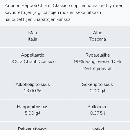
Antinori Pèppoli Chianti Classico sopii erinomaisesti yhteen
savustettujen ja grillattujen ruokien sekä pitkään
haudutettujen lihapatojen kanssa.
Maa
Alue
Italia
Toscana
Appellaatio
Rypälelajike
DOCG Chianti Classico
90% Sangiovese, 10%
Merlot ja Syrah
Alkoholipitoisuus
Sokeripitoisuus
13,00 %
0,00 g/l
Happopitoisuus
Pullokoko
5,00 g/l
0,375 l
Pakkaustyyppi
Korkki