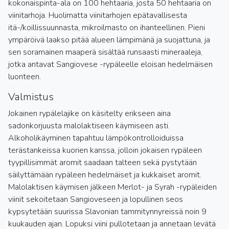
kokonaispinta-ala on 100 hehtaaria, josta 50 hehtaaria on
viinitarhoja. Huolimatta viinitarhojen epätavallisesta
itä-/koillissuunnasta, mikroilmasto on ihanteellinen. Pieni
ympäröivä laakso pitää alueen lämpimänä ja suojattuna, ja
sen soramainen maaperä sisältää runsaasti mineraaleja,
jotka antavat Sangiovese -rypäleelle eloisan hedelmäisen
luonteen.
Valmistus
Jokainen rypälelajike on käsitelty erikseen aina
sadonkorjuusta malolaktiseen käymiseen asti.
Alkoholikäyminen tapahtuu lämpökontrolloiduissa
terästankeissa kuorien kanssa, jolloin jokaisen rypäleen
tyypillisimmät aromit saadaan talteen sekä pystytään
säilyttämään rypäleen hedelmäiset ja kukkaiset aromit.
Malolaktisen käymisen jälkeen Merlot- ja Syrah -rypäleiden
viinit sekoitetaan Sangioveseen ja lopullinen seos
kypsytetään suurissa Slavonian tammitynnyreissä noin 9
kuukauden ajan. Lopuksi viini pullotetaan ja annetaan levätä