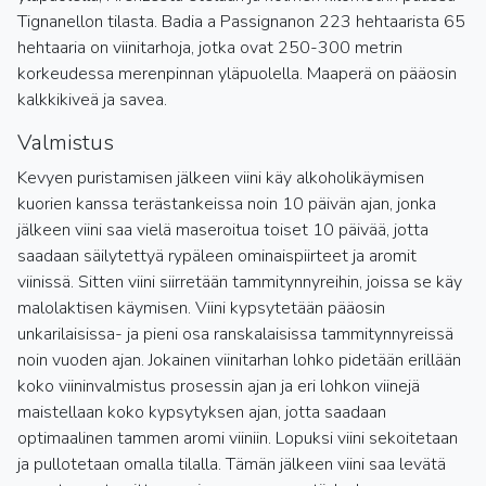
Tignanellon tilasta. Badia a Passignanon 223 hehtaarista 65
hehtaaria on viinitarhoja, jotka ovat 250-300 metrin
korkeudessa merenpinnan yläpuolella. Maaperä on pääosin
kalkkikiveä ja savea.
Valmistus
Kevyen puristamisen jälkeen viini käy alkoholikäymisen
kuorien kanssa terästankeissa noin 10 päivän ajan, jonka
jälkeen viini saa vielä maseroitua toiset 10 päivää, jotta
saadaan säilytettyä rypäleen ominaispiirteet ja aromit
viinissä. Sitten viini siirretään tammitynnyreihin, joissa se käy
malolaktisen käymisen. Viini kypsytetään pääosin
unkarilaisissa- ja pieni osa ranskalaisissa tammitynnyreissä
noin vuoden ajan. Jokainen viinitarhan lohko pidetään erillään
koko viininvalmistus prosessin ajan ja eri lohkon viinejä
maistellaan koko kypsytyksen ajan, jotta saadaan
optimaalinen tammen aromi viiniin. Lopuksi viini sekoitetaan
ja pullotetaan omalla tilalla. Tämän jälkeen viini saa levätä