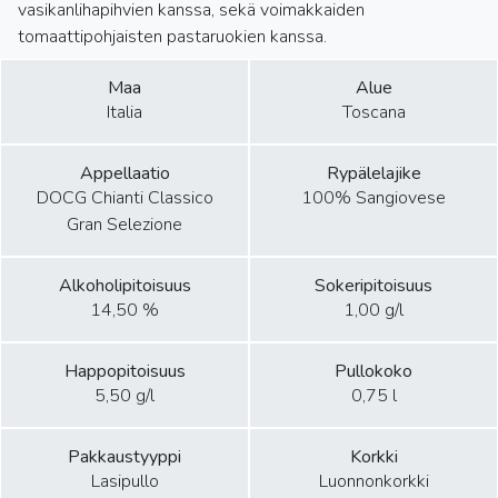
vasikanlihapihvien kanssa, sekä voimakkaiden
tomaattipohjaisten pastaruokien kanssa.
Maa
Alue
Italia
Toscana
Appellaatio
Rypälelajike
DOCG Chianti Classico
100% Sangiovese
Gran Selezione
Alkoholipitoisuus
Sokeripitoisuus
14,50 %
1,00 g/l
Happopitoisuus
Pullokoko
5,50 g/l
0,75 l
Pakkaustyyppi
Korkki
Lasipullo
Luonnonkorkki