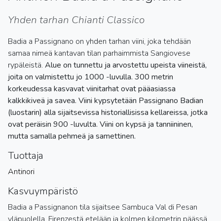
Yhden tarhan Chianti Classico
Badia a Passignano on yhden tarhan viini, joka tehdään
samaa nimeä kantavan tilan parhaimmista Sangiovese
rypäleistä.
Alue on tunnettu ja arvostettu upeista viineistä,
joita on valmistettu jo 1000 -luvulla. 300 metrin
korkeudessa kasvavat viinitarhat ovat pääasiassa
kalkkikiveä ja savea. Viini kypsytetään Passignano Badian
(luostarin) alla sijaitsevissa historiallisissa kellareissa, jotka
ovat peräisin 900 -luvulta. Viini on kypsä ja tanniininen,
mutta samalla pehmeä ja samettinen.
Tuottaja
Antinori
Kasvuympäristö
Badia a Passignanon tila sijaitsee Sambuca Val di Pesan
yläpuolella, Firenzestä etelään ja kolmen kilometrin päässä