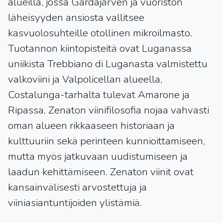
alueilla, jossa Gardajärven ja vuoriston
läheisyyden ansiosta vallitsee
kasvuolosuhteille otollinen mikroilmasto.
Tuotannon kiintopisteitä ovat Luganassa
uniikista Trebbiano di Luganasta valmistettu
valkoviini ja Valpolicellan alueella,
Costalunga-tarhalta tulevat Amarone ja
Ripassa. Zenaton viinifilosofia nojaa vahvasti
oman alueen rikkaaseen historiaan ja
kulttuuriin sekä perinteen kunnioittamiseen,
mutta myös jatkuvaan uudistumiseen ja
laadun kehittämiseen. Zenaton viinit ovat
kansainvälisesti arvostettuja ja
viiniasiantuntijoiden ylistämiä.