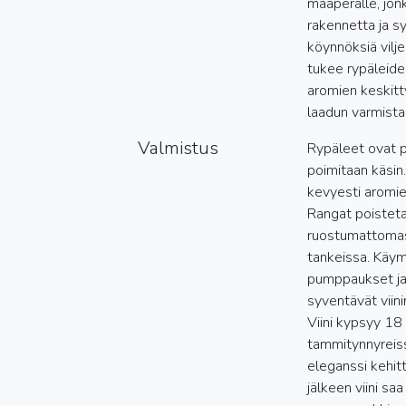
maaperälle, jonk
rakennetta ja s
köynnöksiä vilj
tukee rypäleide
aromien keskitt
laadun varmista
Valmistus
Rypäleet ovat pe
poimitaan käsin.
kevyesti aromie
Rangat poisteta
ruostumattomas
tankeissa. Käym
pumppaukset ja
syventävät viini
Viini kypsyy 18
tammitynnyreiss
eleganssi kehit
jälkeen viini sa