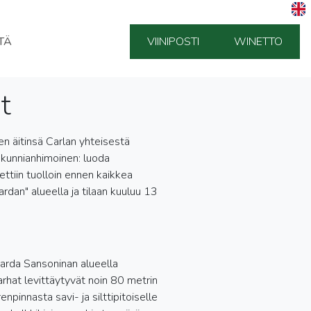
TÄ
VIINIPOSTI
WINETTO
t
en äitinsä Carlan yhteisestä
 kunnianhimoinen: luoda
ettiin tuolloin ennen kaikkea
ardan" alueella ja tilaan kuuluu 13
arda Sansoninan alueella
itarhat levittäytyvät noin 80 metrin
pinnasta savi- ja silttipitoiselle