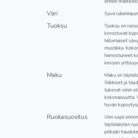
ennen markkinoil
Väri
Syvä rubiininpun
Tuoksu
Tuoksu on runsa
korostuvat kyps
hillomaiset sävy
mustikka. Koko
hienostuneet k
kevyen yrttisyy
Maku
Maku on täytelä
Silkkiset ja täyd
tukevat viinin e
kokonaisuutta. 
hyvän kypsytysp
Ruokasuositus
Viini sopii erin
täyteläisten ruo
pitkään haudutetu