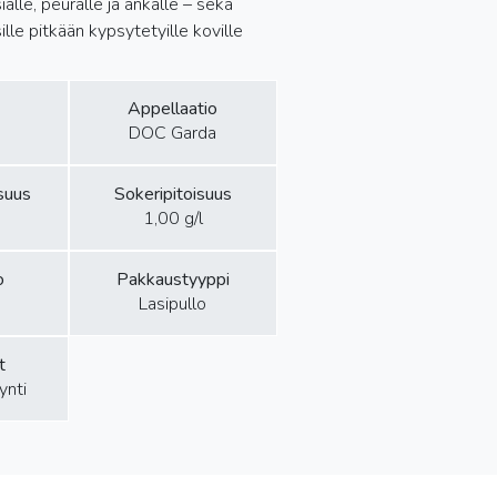
sialle, peuralle ja ankalle – sekä
lle pitkään kypsytetyille koville
Appellaatio
DOC Garda
isuus
Sokeripitoisuus
1,00 g/l
o
Pakkaustyyppi
Lasipullo
t
ynti