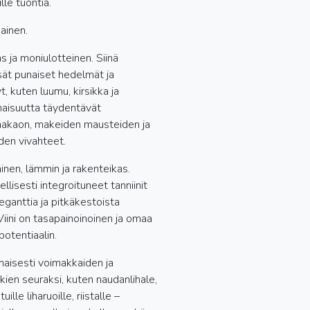
le tuontia.
ainen.
s ja moniulotteinen. Siinä
ät punaiset hedelmät ja
t, kuten luumu, kirsikka ja
naisuutta täydentävät
aakaon, makeiden mausteiden ja
den vivahteet.
inen, lämmin ja rakenteikas.
ellisesti integroituneet tanniinit
leganttia ja pitkäkestoista
Viini on tasapainoinoinen ja omaa
otentiaalin.
omaisesti voimakkaiden ja
kien seuraksi, kuten naudanlihale,
ille liharuoille, riistalle –