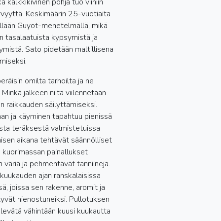
a kalkkikivinen pohja tuo viiniin
yvyyttä. Keskimäärin 25-vuotiaita
ellään Guyot-menetelmällä, mikä
n tasalaatuista kypsymistä ja
ymistä. Sato pidetään maltillisena
miseksi.
räisin omilta tarhoilta ja ne
 Minkä jälkeen niitä viilennetään
n raikkauden säilyttämiseksi.
an ja käyminen tapahtuu pienissä
ta teräksestä valmistetuissa
isen aikana tehtävät säännölliset
 kuorimassan painallukset
n väriä ja pehmentävät tanniineja.
 kuukauden ajan ranskalaisissa
ä, joissa sen rakenne, aromit ja
tyvät hienostuneiksi. Pullotuksen
a levätä vähintään kuusi kuukautta