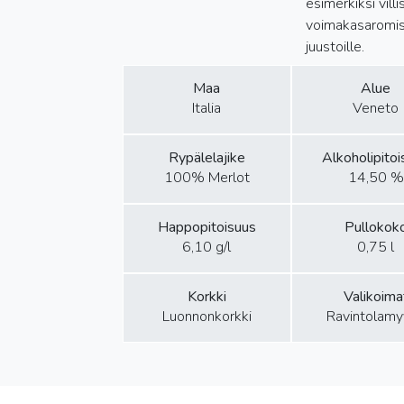
esimerkiksi villi
voimakasaromisi
juustoille.
Maa
Alue
Italia
Veneto
Rypälelajike
Alkoholipito
100% Merlot
14,50 %
Happopitoisuus
Pullokok
6,10 g/l
0,75 l
Korkki
Valikoima
Luonnonkorkki
Ravintolamy