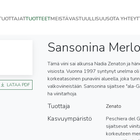
TUOTTAJAT
TUOTTEET
MEISTÄ
VASTUULLISUUS
OTA YHTEYT
Sansonina Merlo
Tämä viini sai alkunsa
Nadia Zenato
n ja hän
visiosta. Vuonna 1997 syntynyt unelma oli
korkeatasoinen punaviini alueella, joka tunn
LATAA PDF
valkoviineistään. Sansonina sijaitsee "ala-G
ha viinitarhoja.
Tuottaja
Zenato
Kasvuympäristö
Peschiera del G
sijaitsevat viin
korkeuteen meren