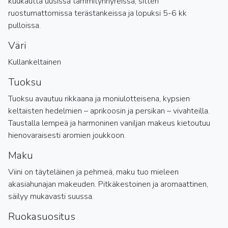
kuukautta uusissa tammitynnyreissä, sitten
ruostumattomissa terästankeissa ja lopuksi 5-6 kk
pulloissa.
Väri
Kullankeltainen
Tuoksu
Tuoksu avautuu rikkaana ja moniulotteisena, kypsien
keltaisten hedelmien – aprikoosin ja persikan – vivahteilla.
Taustalla lempeä ja harmoninen vaniljan makeus kietoutuu
hienovaraisesti aromien joukkoon.
Maku
Viini on täyteläinen ja pehmeä, maku tuo mieleen
akasiahunajan makeuden. Pitkäkestoinen ja aromaattinen,
säilyy mukavasti suussa.
Ruokasuositus