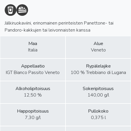
Jälkiruokaviini, erinomainen perinteisten Panettone- tai
Pandoro-kakkujen tai leivonnaisten kanssa
Maa
Alue
Italia
Veneto
Appellaatio
Rypälelajike
IGT Bianco Passito Veneto
100 % Trebbiano di Lugana
Alkoholipitoisuus
Sokeripitoisuus
12,50 %
140,00 g/l
Happopitoisuus
Pullokoko
7,30 g/l
0,375 l