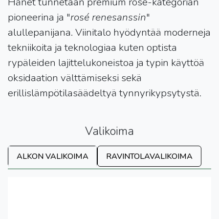
Hänet tunnetaan premium rosé-kategorian
pioneerina ja "
rosé renesanssin
"
alullepanijana. Viinitalo hyödyntää moderneja
tekniikoita ja teknologiaa kuten optista
rypäleiden lajittelukoneistoa ja typin käyttöä
oksidaation välttämiseksi sekä
erillislämpötilasäädeltyä tynnyrikypsytystä.
Valikoima
ALKON VALIKOIMA
RAVINTOLAVALIKOIMA