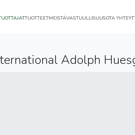
TUOTTAJAT
TUOTTEET
MEISTÄ
VASTUULLISUUS
OTA YHTEYT
ternational Adolph Hues