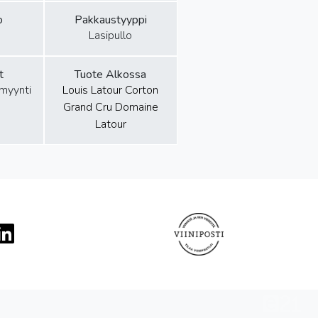
o
Pakkaustyyppi
Lasipullo
t
Tuote Alkossa
amyynti
Louis Latour Corton
Grand Cru Domaine
Latour