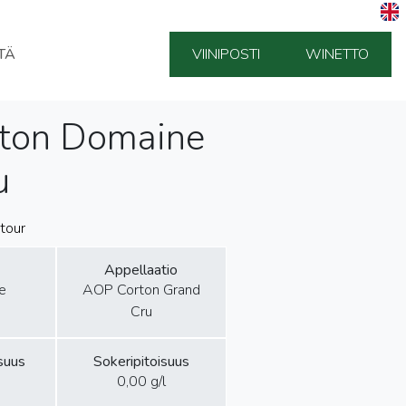
TÄ
VIINIPOSTI
WINETTO
rton Domaine
u
tour
Appellaatio
e
AOP Corton Grand
Cru
isuus
Sokeripitoisuus
0,00 g/l