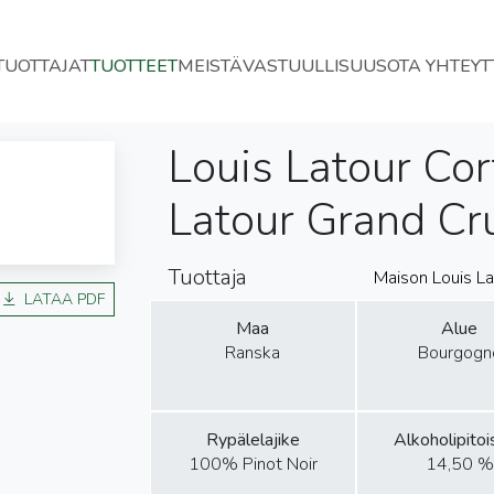
TUOTTAJAT
TUOTTEET
MEISTÄ
VASTUULLISUUS
OTA YHTEYT
Louis Latour Co
Latour Grand Cr
Tuottaja
Maison Louis La
LATAA PDF
Maa
Alue
Ranska
Bourgogn
Rypälelajike
Alkoholipito
100% Pinot Noir
14,50 %