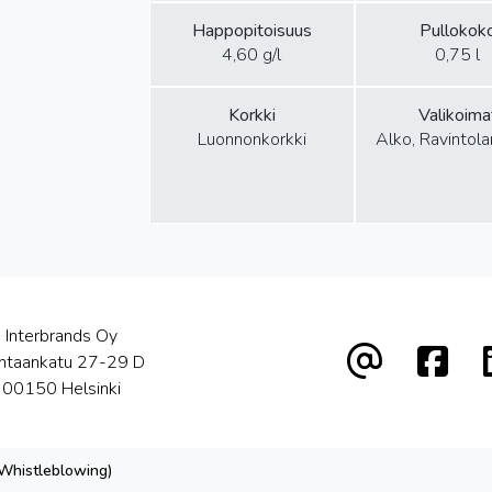
Happopitoisuus
Pullokok
4,60 g/l
0,75 l
Korkki
Valikoima
Luonnonkorkki
Alko, Ravintol
Interbrands Oy
htaankatu 27-29 D
00150 Helsinki
(Whistleblowing)