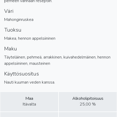
perheen vanhaan reseptiin.
Väri
Mahonginruskea
Tuoksu
Makea, hennon appelsiininen
Maku
Täyteläinen, pehmeä, arrakkinen, kuivahedelmäinen, hennon
appelsiininen, mausteinen
Käyttösuositus
Nauti kuuman veden kanssa.
Maa
Alkoholipitoisuus
Itävalta
25,00 %