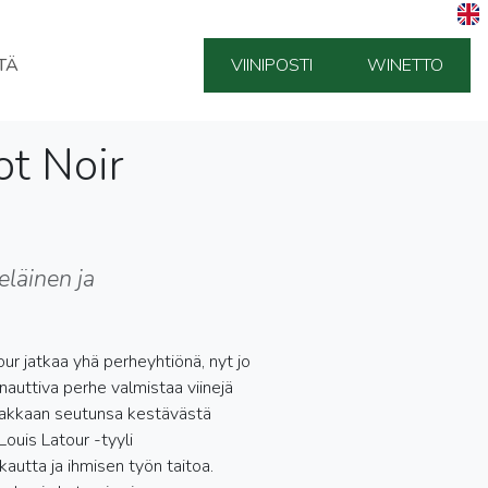
TÄ
VIINIPOSTI
WINETTO
ot Noir
eläinen ja
r jatkaa yhä perheyhtiönä, nyt jo
nauttiva perhe valmistaa viinejä
n rakkaan seutunsa kestävästä
Louis Latour -tyyli
kautta ja ihmisen työn taitoa.