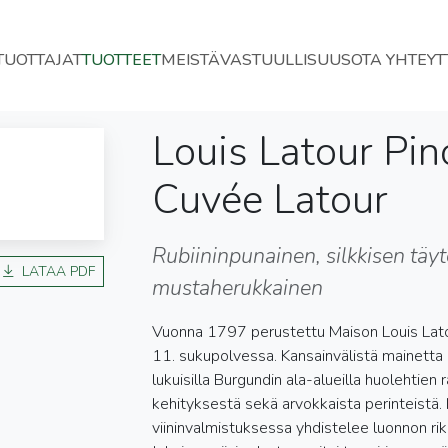
TUOTTAJAT
TUOTTEET
MEISTÄ
VASTUULLISUUS
OTA YHTEYT
Louis Latour Pin
Cuvée Latour
Rubiininpunainen, silkkisen täyt
LATAA PDF
mustaherukkainen
Vuonna 1797 perustettu Maison Louis Latou
11. sukupolvessa. Kansainvälistä mainetta 
lukuisilla Burgundin ala-alueilla huolehtie
kehityksestä sekä arvokkaista perinteistä. 
viininvalmistuksessa yhdistelee luonnon rik