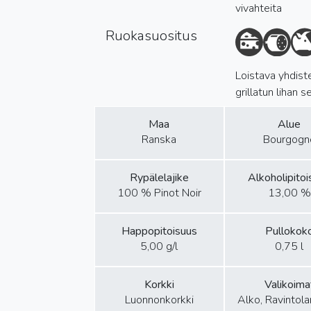
vivahteita
Ruokasuositus
Loistava yhdiste
grillatun lihan 
Maa
Alue
Ranska
Bourgogn
Rypälelajike
Alkoholipito
100 % Pinot Noir
13,00 %
Happopitoisuus
Pullokok
5,00 g/l
0,75 l
Korkki
Valikoima
Luonnonkorkki
Alko, Ravintol