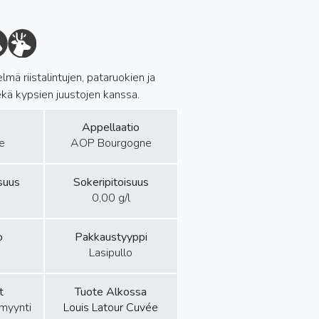
lmä riistalintujen, pataruokien ja
sekä kypsien juustojen kanssa.
Appellaatio
e
AOP Bourgogne
isuus
Sokeripitoisuus
0,00 g/l
o
Pakkaustyyppi
Lasipullo
t
Tuote Alkossa
amyynti
Louis Latour Cuvée