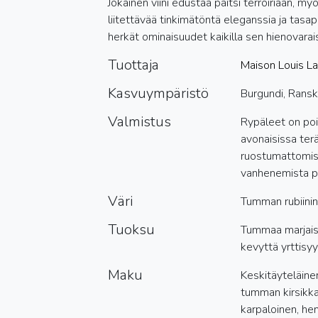
Jokainen viini edustaa paitsi terroiriaan, m
liitettävää tinkimätöntä eleganssia ja tasap
herkät ominaisuudet kaikilla sen hienovarais
Tuottaja
Maison Louis La
Kasvuympäristö
Burgundi, Rans
Valmistus
Rypäleet on poi
avonaisissa ter
ruostumattomis
vanhenemista p
Väri
Tumman rubiini
Tuoksu
Tummaa marjaisu
kevyttä yrttisyyt
Maku
Keskitäyteläinen
tumman kirsikka
karpaloinen, henn