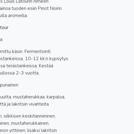
yös Louis Latourin nimeen
ainoa tuoden esiin Pinot Noirin
illa aromeilla.
tour
ka
mittu käsin. Fermentointi
ästankeissa, 10-12 kk:n kypsytys
sa terästankeissa. Kestää
ullossa 2-3 vuotta.
npunainen
utta, mustaherukkaa, karpaloa,
tä ja lakritsin vivahteita
, silkkisen keskitanniininen,
inen, mustaherukkainen,
on yrttinen, lisäksi lakritsin