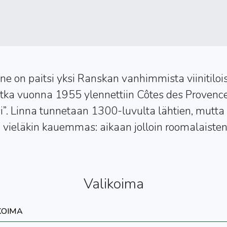
e on paitsi yksi Ranskan vanhimmista viinitiloi
 jotka vuonna 1955 ylennettiin Côtes des Provenc
i”. Linna tunnetaan 1300-luvulta lähtien, mutta 
u vieläkin kauemmas: aikaan jolloin roomalaisten r
Valikoima
KOIMA