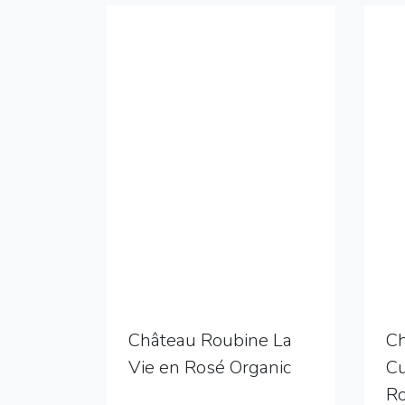
Château Roubine La
Ch
Vie en Rosé Organic
C
R