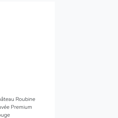
âteau Roubine
uvée Premium
ouge