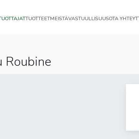
TUOTTAJAT
TUOTTEET
MEISTÄ
VASTUULLISUUS
OTA YHTEYT
u Roubine