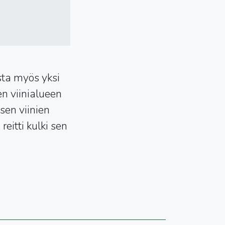
sta myös yksi
en viinialueen
sen viinien
eitti kulki sen