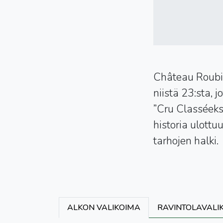
Château Roubin
niistä 23:sta,
”Cru Classéeks
historia ulottu
tarhojen halki.
ALKON VALIKOIMA
RAVINTOLAVALI