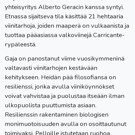
yhteisyritys Alberto Geracin kanssa syntyi.
Etnassa sijaitseva tila käsittää 21 hehtaaria
viinitarhoja, joiden maaperä on vulkaanista ja
tuottaa pääasiassa valkoviinejä Carricante-
rypäleestä.
Gaja on panostanut viime vuosikymmeninä
valtavasti viinitarhojen kestävään
kehitykseen. Heidän pää filosofiansa on
resilienssi, jonka avulla viiniköynnökset
voivat vahvistaa ja puolustaa itseään ilman
ulkopuolista puuttumista asiaan.
Resilienssin rakentaminen biologisen
monimuotoisuuden avulla on osoittautunut
toimivaksi. Pelloille istutetaan ruohoa,