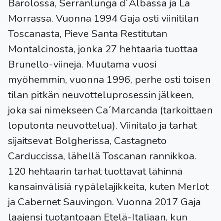
Barolossa, Serranlunga d´Albassa ja La
Morrassa. Vuonna 1994 Gaja osti viinitilan
Toscanasta, Pieve Santa Restitutan
Montalcinosta, jonka 27 hehtaaria tuottaa
Brunello-viinejä. Muutama vuosi
myöhemmin, vuonna 1996, perhe osti toisen
tilan pitkän neuvotteluprosessin jälkeen,
joka sai nimekseen Ca´Marcanda (tarkoittaen
loputonta neuvottelua). Viinitalo ja tarhat
sijaitsevat Bolgherissa, Castagneto
Carduccissa, lähellä Toscanan rannikkoa.
120 hehtaarin tarhat tuottavat lähinnä
kansainvälisiä rypälelajikkeita, kuten Merlot
ja Cabernet Sauvingon. Vuonna 2017 Gaja
laajensi tuotantoaan Etelä-Italiaan, kun