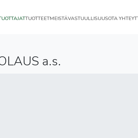
TUOTTAJAT
TUOTTEET
MEISTÄ
VASTUULLISUUS
OTA YHTEYT
OLAUS a.s.