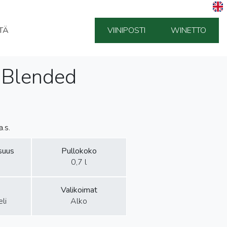
TÄ
VIINIPOSTI
WINETTO
 Blended
.s.
isuus
Pullokoko
0,7 l
Valikoimat
li
Alko