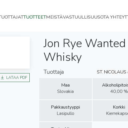
TUOTTAJAT
TUOTTEET
MEISTÄ
VASTUULLISUUS
OTA YHTEYT
Jon Rye Wanted
Whisky
Tuottaja
ST. NICOLAUS a
LATAA PDF
Maa
Alkoholipito
Slovakia
40,00 %
Pakkaustyyppi
Korkki
Lasipullo
Kierrekapse