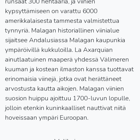
runsaat 300 hehtaaria, ja viinien
kypsyttämiseen on varattu 6000
amerikkalaisesta tammesta valmistettua
tynnyriä. Malagan historiallinen viinialue
sijaitsee Andalusiassa Malagan kaupunkia
ympäröivillä kukkuloilla. La Axarquian
ainutlaatuinen maaperä yhdessä Välimeren
kuuman ja kostean ilmaston kanssa tuottavat
erinomaisia viinejä, jotka ovat herättäneet
arvostusta kautta aikojen. Malagan viinien
suosion huippu ajoittuu 1700-luvun lopulle,
jolloin etenkin kuninkaalliset nauttivat niitä
hoveissaan ympäri Euroopan.