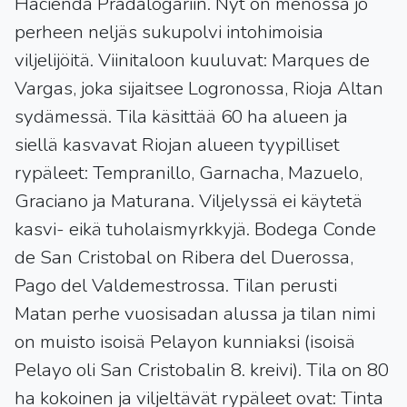
Hacienda Pradalogariin. Nyt on menossa jo
perheen neljäs sukupolvi intohimoisia
viljelijöitä. Viinitaloon kuuluvat: Marques de
Vargas, joka sijaitsee Logronossa, Rioja Altan
sydämessä. Tila käsittää 60 ha alueen ja
siellä kasvavat Riojan alueen tyypilliset
rypäleet: Tempranillo, Garnacha, Mazuelo,
Graciano ja Maturana. Viljelyssä ei käytetä
kasvi- eikä tuholaismyrkkyjä. Bodega Conde
de San Cristobal on Ribera del Duerossa,
Pago del Valdemestrossa. Tilan perusti
Matan perhe vuosisadan alussa ja tilan nimi
on muisto isoisä Pelayon kunniaksi (isoisä
Pelayo oli San Cristobalin 8. kreivi). Tila on 80
ha kokoinen ja viljeltävät rypäleet ovat: Tinta