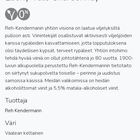
Reh-Kendermanin yhtiön visiona on laatua viljelyksiltä
pulloon asti. Viinintekijät osallistuvat aktiivisesti viljelijöiden
kanssa rypäleiden kasvattamiseen, jotta lopputuloksena
olisi täydellisen kypsät, terveet rypäleet. Yhtiön intohimo
tehdä hyvää viiniä on ollut johtotähtenä jo 80 vuotta. 1900-
luvun alkupuolella perustettu Reh-Kendermannin tietotaito
on siirtynyt sukupolvelta toiselle – perinne ja uudistus
samoissa käsissä. Meidän valikoimissa on heidän
alkoholittomat viinit ja 5,5% matala-alkoholiset viinit.
Tuottaja
Reh Kendermann
Väri
Vaalean keltainen