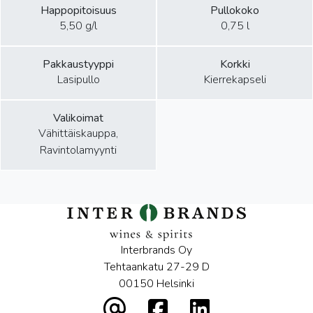
Happopitoisuus
Pullokoko
5,50 g/l
0,75 l
Pakkaustyyppi
Korkki
Lasipullo
Kierrekapseli
Valikoimat
Vähittäiskauppa,
Ravintolamyynti
Interbrands Oy
Tehtaankatu 27-29 D
00150 Helsinki