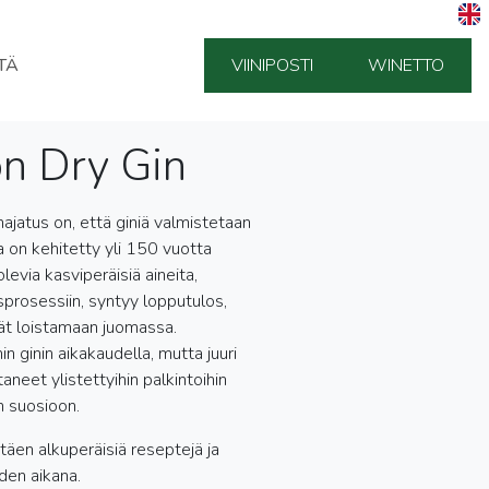
TÄ
VIINIPOSTI
WINETTO
n Dry Gin
ajatus on, että giniä valmistetaan
a on kehitetty yli 150 vuotta
olevia kasviperäisiä aineita,
sprosessiin, syntyy lopputulos,
ät loistamaan juomassa.
n ginin aikakaudella, mutta juuri
aneet ylistettyihin palkintoihin
n suosioon.
täen alkuperäisiä reseptejä ja
den aikana.