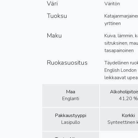
Väri
Väritön
Tuoksu
Katajanmarjaine
yrttinen
Maku
Kuiva, lämmin, 
sitruksinen, mau
tasapainoinen
Ruokasuositus
Täydellinen ruok
English London 
leikkaavat upeas
Maa
Alkoholipito
Englanti
41,20 %
Pakkaustyyppi
Korkki
Lasipullo
Synteettinen 