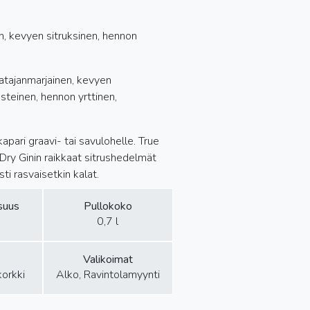
n, kevyen sitruksinen, hennon
katajanmarjainen, kevyen
steinen, hennon yrttinen,
apari graavi- tai savulohelle. True
Dry Ginin raikkaat sitrushedelmät
ti rasvaisetkin kalat.
isuus
Pullokoko
0,7 l
Valikoimat
korkki
Alko, Ravintolamyynti