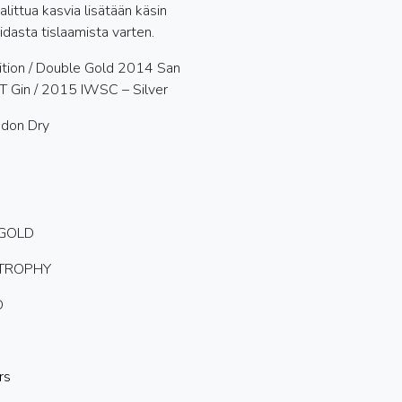
ittua kasvia lisätään käsin
idasta tislaamista varten.
ition / Double Gold 2014 San
T Gin / 2015 IWSC – Silver
ndon Dry
- GOLD
- TROPHY
D
rs