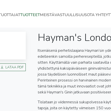
TUOTTAJAT
TUOTTEET
MEISTÄ
VASTUULLISUUS
OTA YHTEYT
Hayman's Londo
Itsenäisenä perhetislaajana Hayman’sin ydin
edelleenkin samoilla perheresepteillä, jotk
sitten. Käyttämällä vain parhaita saatavilla 
LATAA PDF
yhdistettynä kaksipäiväiseen gininvalmistu
jossa täydellisen luonnolliset maut pääsev
Perinteinen prosessi on harvinainen moderni
tämä tekniikka ja muut innovaatiot ovat joht
sekä Hayman's Ginin jatkuvaan positiivisee
Tislataan jo viidennessä sukupolvessa käyt
tapoja, joita on käytetty viimeisen 150 vuo