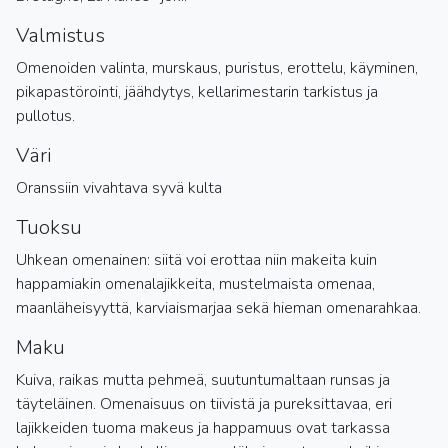
Valmistus
Omenoiden valinta, murskaus, puristus, erottelu, käyminen,
pikapastörointi, jäähdytys, kellarimestarin tarkistus ja
pullotus.
Väri
Oranssiin vivahtava syvä kulta
Tuoksu
Uhkean omenainen: siitä voi erottaa niin makeita kuin
happamiakin omenalajikkeita, mustelmaista omenaa,
maanläheisyyttä, karviaismarjaa sekä hieman omenarahkaa.
Maku
Kuiva, raikas mutta pehmeä, suutuntumaltaan runsas ja
täyteläinen. Omenaisuus on tiivistä ja pureksittavaa, eri
lajikkeiden tuoma makeus ja happamuus ovat tarkassa