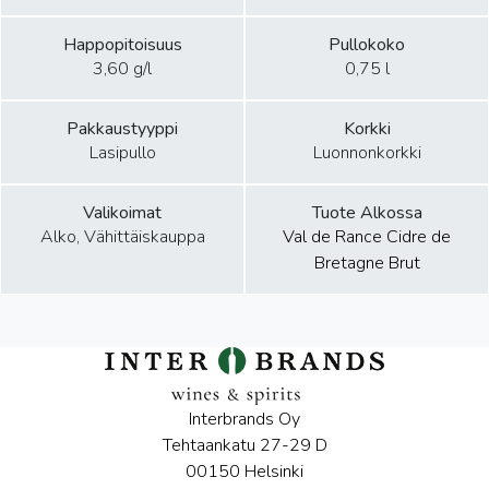
Happopitoisuus
Pullokoko
3,60 g/l
0,75 l
Pakkaustyyppi
Korkki
Lasipullo
Luonnonkorkki
Valikoimat
Tuote Alkossa
Alko, Vähittäiskauppa
Val de Rance Cidre de
Bretagne Brut
Interbrands Oy
Tehtaankatu 27-29 D
00150 Helsinki