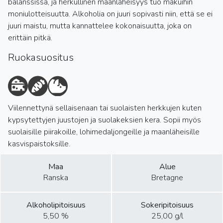
balanssissa, ja herkullinen maanläheisyys tuo makuihin
moniulotteisuutta. Alkoholia on juuri sopivasti niin, että se ei
juuri maistu, mutta kannattelee kokonaisuutta, joka on
erittäin pitkä.
Ruokasuositus
Viilennettynä sellaisenaan tai suolaisten herkkujen kuten
kypsytettyjen juustojen ja suolakeksien kera. Sopii myös
suolaisille piirakoille, lohimedaljongeille ja maanläheisille
kasvispaistoksille.
Maa
Alue
Ranska
Bretagne
Alkoholipitoisuus
Sokeripitoisuus
5,50 %
25,00 g/l