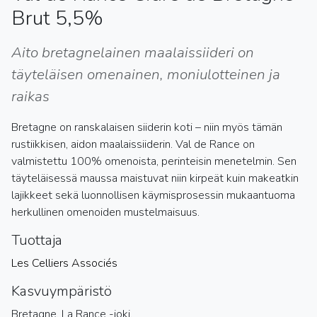
Brut 5,5%
Aito bretagnelainen maalaissiideri on
täyteläisen omenainen, moniulotteinen ja
raikas
Bretagne on ranskalaisen siiderin koti – niin myös tämän
rustiikkisen, aidon maalaissiiderin. Val de Rance on
valmistettu 100% omenoista, perinteisin menetelmin. Sen
täyteläisessä maussa maistuvat niin kirpeät kuin makeatkin
lajikkeet sekä luonnollisen käymisprosessin mukaantuoma
herkullinen omenoiden mustelmaisuus.
Tuottaja
Les Celliers Associés
Kasvuympäristö
Bretagne, La Rance -joki.