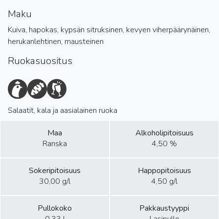
Maku
Kuiva, hapokas, kypsän sitruksinen, kevyen viherpäärynäinen,
herukanlehtinen, mausteinen
Ruokasuositus
Salaatit, kala ja aasialainen ruoka
Maa
Alkoholipitoisuus
Ranska
4,50 %
Sokeripitoisuus
Happopitoisuus
30,00 g/l
4,50 g/l
Pullokoko
Pakkaustyyppi