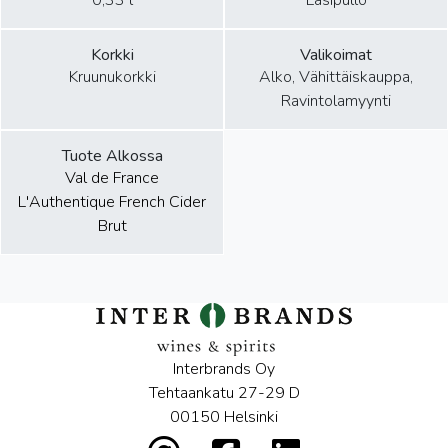
0,33 l
Lasipullo
Korkki
Valikoimat
Kruunukorkki
Alko, Vähittäiskauppa,
Ravintolamyynti
Tuote Alkossa
Val de France
L'Authentique French Cider
Brut
Interbrands Oy
Tehtaankatu 27-29 D
00150 Helsinki