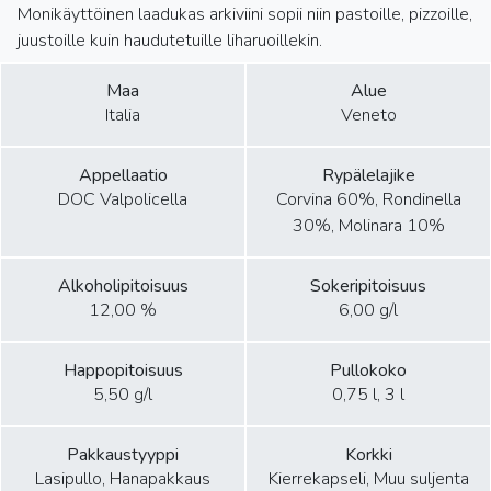
Monikäyttöinen laadukas arkiviini sopii niin pastoille, pizzoille,
juustoille kuin haudutetuille liharuoillekin.
Maa
Alue
Italia
Veneto
Appellaatio
Rypälelajike
DOC Valpolicella
Corvina 60%, Rondinella
30%, Molinara 10%
Alkoholipitoisuus
Sokeripitoisuus
12,00 %
6,00 g/l
Happopitoisuus
Pullokoko
5,50 g/l
0,75 l, 3 l
Pakkaustyyppi
Korkki
Lasipullo, Hanapakkaus
Kierrekapseli, Muu suljenta