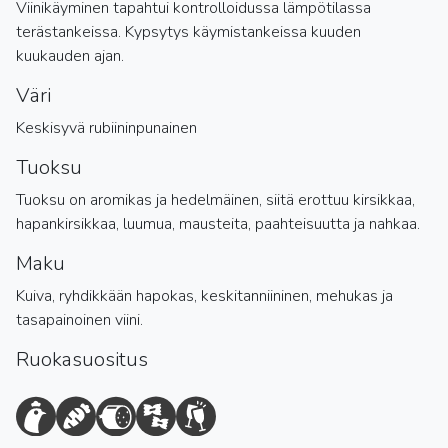
Viinikäyminen tapahtui kontrolloidussa lämpötilassa
terästankeissa. Kypsytys käymistankeissa kuuden
kuukauden ajan.
Väri
Keskisyvä rubiininpunainen
Tuoksu
Tuoksu on aromikas ja hedelmäinen, siitä erottuu kirsikkaa,
hapankirsikkaa, luumua, mausteita, paahteisuutta ja nahkaa.
Maku
Kuiva, ryhdikkään hapokas, keskitanniininen, mehukas ja
tasapainoinen viini.
Ruokasuositus