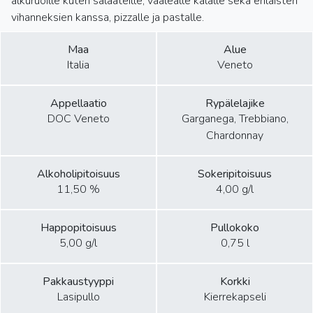
alkuruoille kuten salaateille, vaalealle kalalle sekä erilaisten
vihanneksien kanssa, pizzalle ja pastalle.
Maa
Alue
Italia
Veneto
Appellaatio
Rypälelajike
DOC Veneto
Garganega, Trebbiano,
Chardonnay
Alkoholipitoisuus
Sokeripitoisuus
11,50 %
4,00 g/l
Happopitoisuus
Pullokoko
5,00 g/l
0,75 l
Pakkaustyyppi
Korkki
Lasipullo
Kierrekapseli