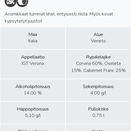
Aromikkaat tummat lihat, erityisesti riista. Myös kovat
kypsytetyt juustot
Maa
Alue
Italia
Veneto
Appellaatio
Rypälelajike
IGT Verona
Corvina 60%, Oseleta
15%, Cabernet Franc 25%
Alkoholipitoisuus
Sokeripitoisuus
14,00 %
4,00 g/l
Happopitoisuus
Pullokoko
5,10 g/l
0,75 l