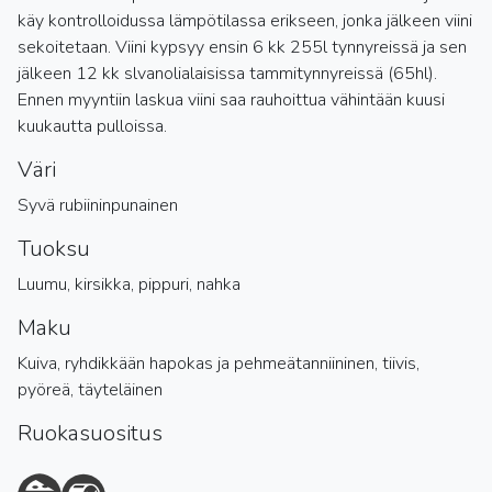
käy kontrolloidussa lämpötilassa erikseen, jonka jälkeen viini
sekoitetaan. Viini kypsyy ensin 6 kk 255l tynnyreissä ja sen
jälkeen 12 kk slvanolialaisissa tammitynnyreissä (65hl).
Ennen myyntiin laskua viini saa rauhoittua vähintään kuusi
kuukautta pulloissa.
Väri
Syvä rubiininpunainen
Tuoksu
Luumu, kirsikka, pippuri, nahka
Maku
Kuiva, ryhdikkään hapokas ja pehmeätanniininen, tiivis,
pyöreä, täyteläinen
Ruokasuositus