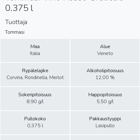
0.375 l
Tuottaja
Tommasi
Maa
Alue
Italia
Veneto
Rypälelajike
Alkoholipitoisuus
Corvina, Rondinella, Merlot
12,00 %
Sokeripitoisuus
Happopitoisuus
8,90 g/l
5,50 g/l
Pullokoko
Pakkaustyyppi
0,375 l
Lasipullo