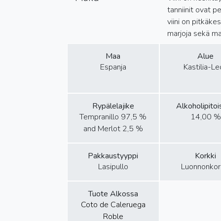
tanniinit ovat 
viini on pitkäk
marjoja sekä ma
Maa
Alue
Espanja
Kastilia-Le
Rypälelajike
Alkoholipito
Tempranillo 97,5 %
14,00 %
and Merlot 2,5 %
Pakkaustyyppi
Korkki
Lasipullo
Luonnonkor
Tuote Alkossa
Coto de Caleruega
Roble