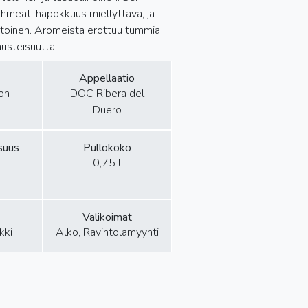
pehmeät, hapokkuus miellyttävä, ja
estoinen. Aromeista erottuu tummia
usteisuutta.
Appellaatio
on
DOC Ribera del
Duero
isuus
Pullokoko
0,75 l
Valikoimat
kki
Alko, Ravintolamyynti