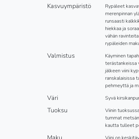
Kasvuympäristö
Rypäleet kasva
merenpinnan yl
runsaasti kalkki
hiekkaa ja soraa
vähän ravinteit
rypäleiden makuj
Valmistus
Käyminen tapah
terästankeissa 
jälkeen viini k
ranskalaisissa 
pehmeyttä ja mo
Väri
Syvä kirsikanpu
Tuoksu
Viinin tuoksuss
tummat metsäm
kautta tulleet 
Maku
Viini on keskitä