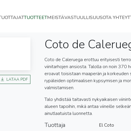
TUOTTAJAT
TUOTTEET
MEISTÄ
VASTUULLISUUS
OTA YHTEYT
Coto de Calerue
Coto de Caleruega erottuu erityisesti terro
viinitarhojen ansiosta. Talolla on noin 370 h
eroavat toisistaan maaperän ja korkeuden 
LATAA PDF
rypäleiden optimaalisen kypsymisen ja moni
valmistamisen.
Talo yhdistää taitavasti nykyaikaisen viinin
alueen tapoihin, mikä antaa viineille selkeän
ainutlaatuista luonnetta.
Tuottaja
El Coto