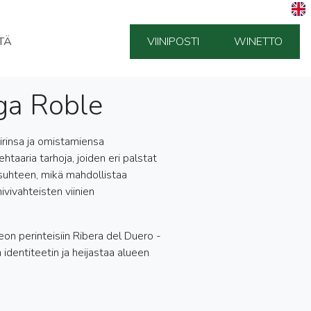
TÄ
VIINIPOSTI
WINETTO
ga Roble
irinsa ja omistamiensa
ehtaaria tarhoja, joiden eri palstat
suhteen, mikä mahdollistaa
vivahteisten viinien
teon perinteisiin Ribera del Duero -
 identiteetin ja heijastaa alueen