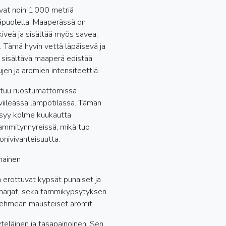
vat noin 1 000 metriä
äpuolella. Maaperässä on
kiveä ja sisältää myös savea,
. Tämä hyvin vettä läpäisevä ja
a sisältävä maaperä edistää
en ja aromien intensiteettiä.
tuu ruostumattomissa
viileässä lämpötilassa. Tämän
ypsyy kolme kuukautta
tammitynnyreissä, mikä tuo
nivivahteisuutta.
nainen
a erottuvat kypsät punaiset ja
arjat, sekä tammikypsytyksen
pehmeän mausteiset aromit.
yteläinen ja tasapainoinen. Sen