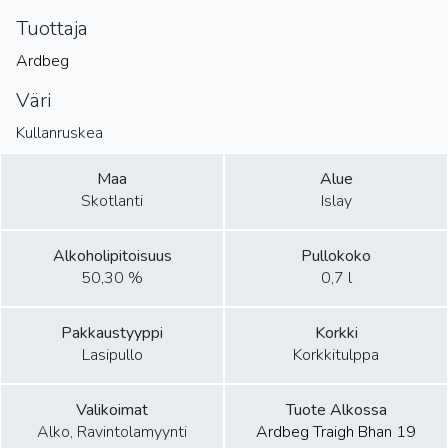
Tuottaja
Ardbeg
Väri
Kullanruskea
Maa
Alue
Skotlanti
Islay
Alkoholipitoisuus
Pullokoko
50,30 %
0,7 l
Pakkaustyyppi
Korkki
Lasipullo
Korkkitulppa
Valikoimat
Tuote Alkossa
Alko, Ravintolamyynti
Ardbeg Traigh Bhan 19