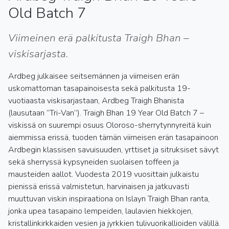
Old Batch 7
Viimeinen erä palkitusta Traigh Bhan –
viskisarjasta.
Ardbeg julkaisee seitsemännen ja viimeisen erän
uskomattoman tasapainoisesta sekä palkitusta 19-
vuotiaasta viskisarjastaan, Ardbeg Traigh Bhanista
(lausutaan ”Tri-Van”). Traigh Bhan 19 Year Old Batch 7 –
viskissä on suurempi osuus Oloroso-sherrytynnyreitä kuin
aiemmissa erissä, tuoden tämän viimeisen erän tasapainoon
Ardbegin klassisen savuisuuden, yrttiset ja sitruksiset sävyt
sekä sherryssä kypsyneiden suolaisen toffeen ja
mausteiden aallot. Vuodesta 2019 vuosittain julkaistu
pienissä erissä valmistetun, harvinaisen ja jatkuvasti
muuttuvan viskin inspiraationa on Islayn Traigh Bhan ranta,
jonka upea tasapaino lempeiden, laulavien hiekkojen,
kristallinkirkkaiden vesien ja jyrkkien tulivuorikallioiden välillä.