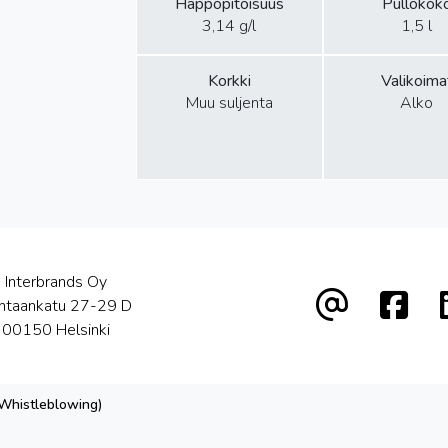
Happopitoisuus
Pullokok
3,14 g/l
1,5 l
Korkki
Valikoima
Muu suljenta
Alko
Interbrands Oy
htaankatu 27-29 D
00150 Helsinki
(Whistleblowing)