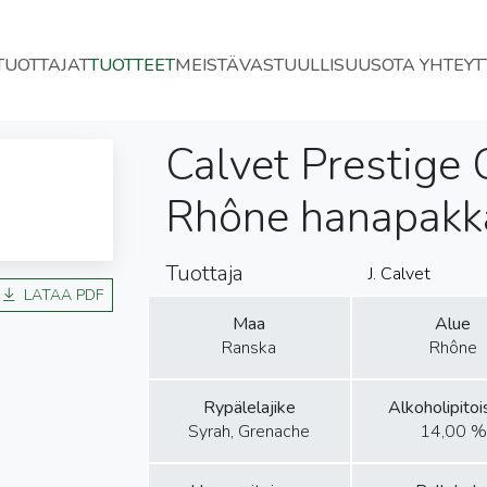
TUOTTAJAT
TUOTTEET
MEISTÄ
VASTUULLISUUS
OTA YHTEYT
Calvet Prestige 
Rhône hanapakk
Tuottaja
J. Calvet
LATAA PDF
Maa
Alue
Ranska
Rhône
Rypälelajike
Alkoholipito
Syrah, Grenache
14,00 %