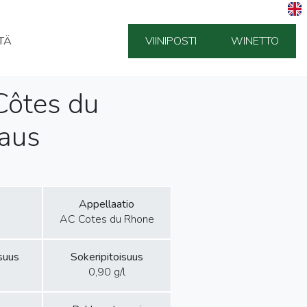
TÄ
VIINIPOSTI
WINETTO
Côtes du
aus
Appellaatio
AC Cotes du Rhone
isuus
Sokeripitoisuus
0,90 g/l