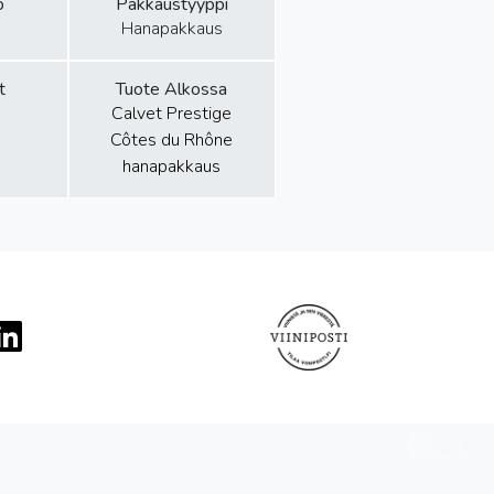
o
Pakkaustyyppi
Hanapakkaus
t
Tuote Alkossa
Calvet Prestige
Côtes du Rhône
hanapakkaus