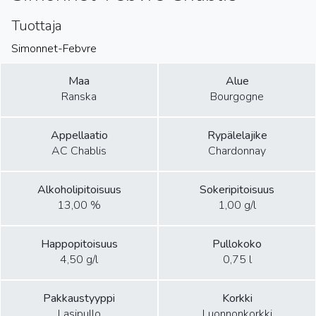
Tuottaja
Simonnet-Febvre
Maa
Alue
Ranska
Bourgogne
Appellaatio
Rypälelajike
AC Chablis
Chardonnay
Alkoholipitoisuus
Sokeripitoisuus
13,00 %
1,00 g/l
Happopitoisuus
Pullokoko
4,50 g/l
0,75 l
Pakkaustyyppi
Korkki
Lasipullo
Luonnonkorkki