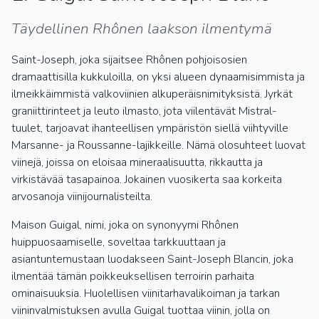
Täydellinen Rhônen laakson ilmentymä
Saint-Joseph, joka sijaitsee Rhônen pohjoisosien
dramaattisilla kukkuloilla, on yksi alueen dynaamisimmista ja
ilmeikkäimmistä valkoviinien alkuperäisnimityksistä. Jyrkät
graniittirinteet ja leuto ilmasto, jota viilentävät Mistral-
tuulet, tarjoavat ihanteellisen ympäristön siellä viihtyville
Marsanne- ja Roussanne-lajikkeille. Nämä olosuhteet luovat
viinejä, joissa on eloisaa mineraalisuutta, rikkautta ja
virkistävää tasapainoa. Jokainen vuosikerta saa korkeita
arvosanoja viinijournalisteilta.
Maison Guigal, nimi, joka on synonyymi Rhônen
huippuosaamiselle, soveltaa tarkkuuttaan ja
asiantuntemustaan luodakseen Saint-Joseph Blancin, joka
ilmentää tämän poikkeuksellisen terroirin parhaita
ominaisuuksia. Huolellisen viinitarhavalikoiman ja tarkan
viininvalmistuksen avulla Guigal tuottaa viinin, jolla on