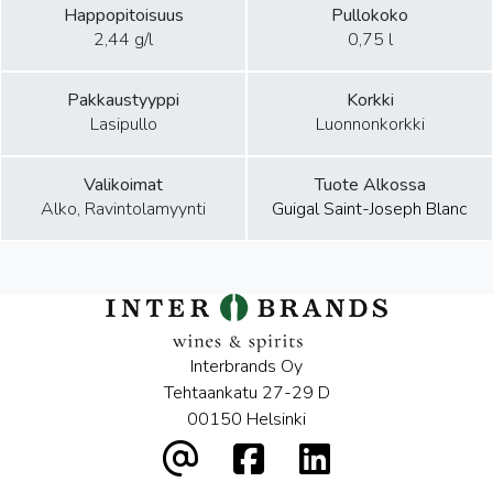
Happopitoisuus
Pullokoko
2,44 g/l
0,75 l
Pakkaustyyppi
Korkki
Lasipullo
Luonnonkorkki
Valikoimat
Tuote Alkossa
Alko, Ravintolamyynti
Guigal Saint-Joseph Blanc
Interbrands Oy
Tehtaankatu 27-29 D
00150 Helsinki