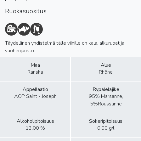
Ruokasuositus
Täydellinen yhdistelmä tälle viinille on kala, alkuruoat ja
vuohenjuusto.
Maa
Alue
Ranska
Rhône
Appellaatio
Rypälelajike
AOP Saint - Joseph
95% Marsanne,
5%Roussanne
Alkoholipitoisuus
Sokeripitoisuus
13,00 %
0,00 g/l