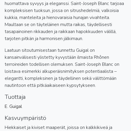
huomattava syvyys ja eleganssi. Saint-Joseph Blanc tarjoaa
kompleksisen tuoksun, jossa on sitrushedelmiä, valkoisia
kukkia, manteleita ja hienovaraisia hunajan vivahteita.
Maultaan se on täyteläinen mutta raikas, täydellisesti
tasapainoinen rikkauden ja raikkaan hapokkuuden välillä,
tarjoten pitkän ja harmonisen jälkimaun.
Laatuun sitoutumisestaan tunnettu Guigal on
kansainvälisesti ylistetty kyvystään ilmaista Rhônen
terroireiden todellisen olemuksen. Saint-Joseph Blanc on
loistava esimerkki alkuperäisnimityksen potentiaalista –
elegantti, kompleksinen ja täydellinen sekä välittömään
nautintoon että pitkäaikaiseen kypsytykseen.
Tuottaja
E. Guigal
Kasvuympäristö
Hiekkaiset ja kiviset maaperät, joissa on kalkkikiveä ja