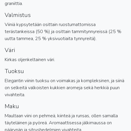
graniittia.
Valmistus
Viiniä kypsytetään osittain ruostumattomissa
terästankeissa (50 %) ja osittain tammitynnyreissä (25 %
uutta tammea, 25 % yksivuotiaita tynnyreitä).
Väri
Kirkas oljenkeltainen väri.
Tuoksu
Elegantin viinin tuoksu on voimakas ja kompleksinen, ja siinä
on selkeitä valkoisten kukkien aromeja sekä herkkiä puun
vivahteita.
Maku
Maultaan viini on pehmeä, kiinteä ja runsas, ollen samalla
täyteläinen ja pyöreä. Aromaattisessa jälkimaussa on
päärynän ja sitrushedelmien vivahteita.