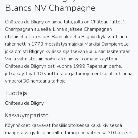
Blancs NV Champagne
Château de Bligny on ainoa talo, jolla on Château "titteli"
Champagnen alueella. Linna sijaitsee Champagnen
eteläisellä Cotes des Barin alueella Blignyn kylässä. Linna
rakennettiin 1773 metsästysmajaksi Markiisi Dampierrelle,
joka omisti Blignyn kylässä sijaitsevan kuuluisan lasitehtaan.
Viiniä valmistettiin noihin aikoihin vain omaan käyttöön.
Château de Blignyn osti vuonna 1999 Rapenaun perhe,
jotka käyttivät 10 vuotta talon ja tarhojen entisöintiin. Linnaa
ympäröi 30 hehtaaria tarhoja.
Tuottaja
Château de Bligny
Kasvuympäristö
Köynnökset kasvavat fossiilispitoisessa kalkkikivisessä
maaperässä jyrkillä rinteillä. Tarhoja on yhteensä 30 ha ja se