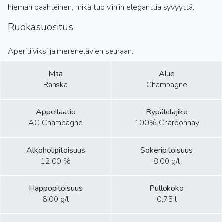
hieman paahteinen, mikä tuo viiniin eleganttia syvyyttä.
Ruokasuositus
Aperitiiviksi ja merenelävien seuraan.
Maa
Alue
Ranska
Champagne
Appellaatio
Rypälelajike
AC Champagne
100% Chardonnay
Alkoholipitoisuus
Sokeripitoisuus
12,00 %
8,00 g/l
Happopitoisuus
Pullokoko
6,00 g/l
0,75 l