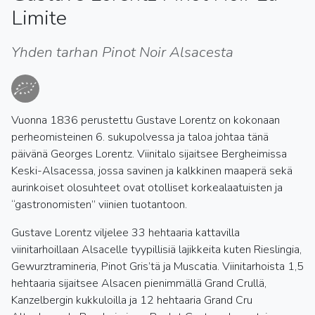
Limite
Yhden tarhan Pinot Noir Alsacesta
Vuonna 1836 perustettu Gustave Lorentz on kokonaan
perheomisteinen 6. sukupolvessa ja taloa johtaa tänä
päivänä Georges Lorentz. Viinitalo sijaitsee Bergheimissa
Keski-Alsacessa, jossa savinen ja kalkkinen maaperä sekä
aurinkoiset olosuhteet ovat otolliset korkealaatuisten ja
“gastronomisten” viinien tuotantoon.
Gustave Lorentz viljelee 33 hehtaaria kattavilla
viinitarhoillaan Alsacelle tyypillisiä lajikkeita kuten Rieslingia,
Gewurztramineria, Pinot Gris’tä ja Muscatia. Viinitarhoista 1,5
hehtaaria sijaitsee Alsacen pienimmällä Grand Crullä,
Kanzelbergin kukkuloilla ja 12 hehtaaria Grand Cru