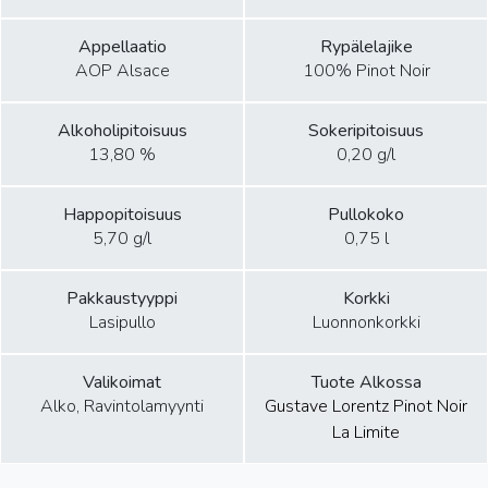
Appellaatio
Rypälelajike
AOP Alsace
100% Pinot Noir
Alkoholipitoisuus
Sokeripitoisuus
13,80 %
0,20 g/l
Happopitoisuus
Pullokoko
5,70 g/l
0,75 l
Pakkaustyyppi
Korkki
Lasipullo
Luonnonkorkki
Valikoimat
Tuote Alkossa
Alko, Ravintolamyynti
Gustave Lorentz Pinot Noir
La Limite