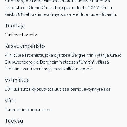
Altenberg de Bergheimissa. Puolet Gustave Lorentzin
tarhoista on Grand Cru tarhoja ja vuodesta 2012 lähtien
kaikki 33 hehtaaria ovat myös saaneet luomusertifikaatin.
Tuottaja
Gustave Lorentz
Kasvuympäristö
Viini tulee Froenista, joka sijaitsee Bergheimin kylän ja Grand
Cru Altenberg de Bergheimin alaosan "Limitin" välissä.
Etelään avautuva rinne ja savi-kalkkimaaperä
Valmistus
13 kuukautta kypsytystä uusissa barrique-tynnyreissä.
Väri
Tumma kirsikanpunainen
Tuoksu