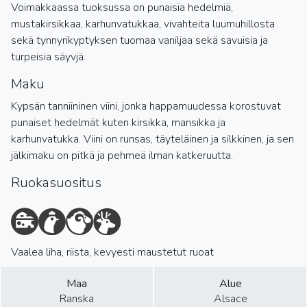
Voimakkaassa tuoksussa on punaisia hedelmiä,
mustakirsikkaa, karhunvatukkaa, vivahteita luumuhillosta
sekä tynnyrikyptyksen tuomaa vaniljaa sekä savuisia ja
turpeisia säyvjä.
Maku
Kypsän tanniininen viini, jonka happamuudessa korostuvat
punaiset hedelmät kuten kirsikka, mansikka ja
karhunvatukka. Viini on runsas, täyteläinen ja silkkinen, ja sen
jälkimaku on pitkä ja pehmeä ilman katkeruutta.
Ruokasuositus
Vaalea liha, riista, kevyesti maustetut ruoat
Maa
Alue
Ranska
Alsace