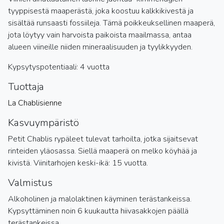
tyyppisestä maaperästä, joka koostuu kalkkikivestä ja
sisältää runsaasti fossiileja. Tämä poikkeuksellinen maaperä,
jota löytyy vain harvoista paikoista maailmassa, antaa
alueen viineille niiden mineraalisuuden ja tyylikkyyden.
Kypsytyspotentiaali: 4 vuotta
Tuottaja
La Chablisienne
Kasvuympäristö
Petit Chablis rypäleet tulevat tarhoilta, jotka sijaitsevat
rinteiden yläosassa. Siellä maaperä on melko köyhää ja
kivistä. Viinitarhojen keski-ikä: 15 vuotta.
Valmistus
Alkoholinen ja malolaktinen käyminen terästankeissa.
Kypsyttäminen noin 6 kuukautta hiivasakkojen päällä
terästankeissa.