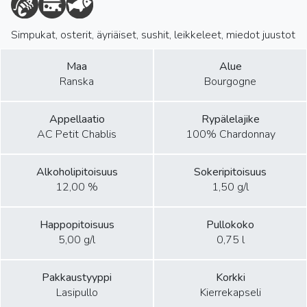
Simpukat, osterit, äyriäiset, sushit, leikkeleet, miedot juustot
Maa
Alue
Ranska
Bourgogne
Appellaatio
Rypälelajike
AC Petit Chablis
100% Chardonnay
Alkoholipitoisuus
Sokeripitoisuus
12,00 %
1,50 g/l
Happopitoisuus
Pullokoko
5,00 g/l
0,75 l
Pakkaustyyppi
Korkki
Lasipullo
Kierrekapseli