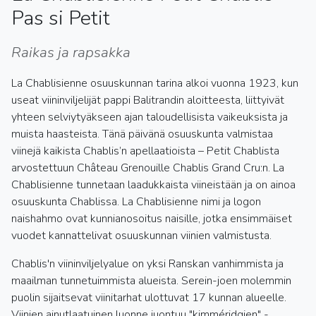
Pas si Petit
Raikas ja rapsakka
La Chablisienne osuuskunnan tarina alkoi vuonna 1923, kun
useat viininviljelijät pappi Balitrandin aloitteesta, liittyivät
yhteen selviytyäkseen ajan taloudellisista vaikeuksista ja
muista haasteista. Tänä päivänä osuuskunta valmistaa
viinejä kaikista Chablis’n apellaatioista – Petit Chablista
arvostettuun Château Grenouille Chablis Grand Cru:n. La
Chablisienne tunnetaan laadukkaista viineistään ja on ainoa
osuuskunta Chablissa. La Chablisienne nimi ja logon
naishahmo ovat kunnianosoitus naisille, jotka ensimmäiset
vuodet kannattelivat osuuskunnan viinien valmistusta.
Chablis'n viininviljelyalue on yksi Ranskan vanhimmista ja
maailman tunnetuimmista alueista. Serein-joen molemmin
puolin sijaitsevat viinitarhat ulottuvat 17 kunnan alueelle.
Viinien ainutlaatuinen luonne juontuu "kimméridgien" -