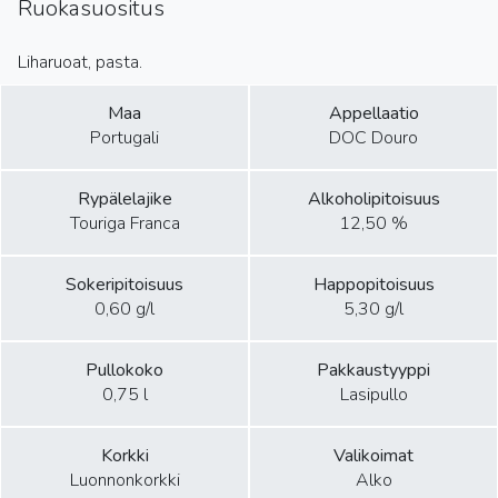
Ruokasuositus
Liharuoat, pasta.
Maa
Appellaatio
Portugali
DOC Douro
Rypälelajike
Alkoholipitoisuus
Touriga Franca
12,50 %
Sokeripitoisuus
Happopitoisuus
0,60 g/l
5,30 g/l
Pullokoko
Pakkaustyyppi
0,75 l
Lasipullo
Korkki
Valikoimat
Luonnonkorkki
Alko