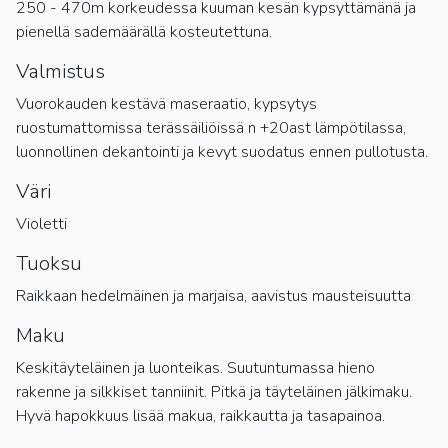
250 - 470m korkeudessa kuuman kesän kypsyttämänä ja
pienellä sademäärällä kosteutettuna.
Valmistus
Vuorokauden kestävä maseraatio, kypsytys
ruostumattomissa terässäiliöissä n +20ast lämpötilassa,
luonnollinen dekantointi ja kevyt suodatus ennen pullotusta.
Väri
Violetti
Tuoksu
Raikkaan hedelmäinen ja marjaisa, aavistus mausteisuutta
Maku
Keskitäyteläinen ja luonteikas. Suutuntumassa hieno
rakenne ja silkkiset tanniinit. Pitkä ja täyteläinen jälkimaku.
Hyvä hapokkuus lisää makua, raikkautta ja tasapainoa.