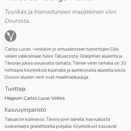
Tyylikäs ja hienostuneen mausteinen viini
Dourosta.
Carlos Lucas -viinitalon jo entuudestaan tunnettujen Dão
viinien valikoimaan tulee Tabuacosta, Granjinhan alueelta ja
Távoran jokea sivuavalta tarhalta. Tämän viinin tarhalla on 30
hehtaaria köynnöksiä kuumalla ja aurinkoisella alueella joista
Douron alueen viinit ovat maailmankuuluja.
Tuottaja
Magnum-Carlos Lucas Vinhos
Kasvuympäristö
Tabuacon kunnassa, Távora joen äärellä, kasvualusta
liuskemaata graniittisella pohjalla. Köynnökset kasvavat