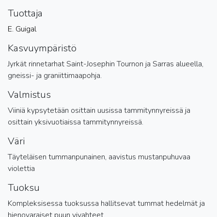
Tuottaja
E. Guigal
Kasvuympäristö
Jyrkät rinnetarhat Saint-Josephin Tournon ja Sarras alueella,
gneissi- ja graniittimaapohja.
Valmistus
Viiniä kypsytetään osittain uusissa tammitynnyreissä ja
osittain yksivuotiaissa tammitynnyreissä.
Väri
Täyteläisen tummanpunainen, aavistus mustanpuhuvaa
violettia
Tuoksu
Kompleksisessa tuoksussa hallitsevat tummat hedelmät ja
hienovaraiset puun vivahteet.