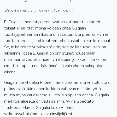
Vivahteikas ja voimakas viini
E. Guigalin menestykseen ovat vaikuttaneet useat eri
tekijät. Merkittävimpinä voidaan pitää Guigalin
tuottajaperheen sinnikästä omistautumista premium-viinien
tuottamiseen – ja rohkeuteen tehdä asioita toisin kuin muut.
Se, mikä tekee yrityksestä erityisen poikkeuksellisen, on
aikajänne, jossa E. Guigal on onnistunut nousemaan
maailman arvostetuimpien viinitalojen joukkoon. Kaikki on
nimittäin tapahtunut käytännössä vain yhden sukupolven
aikana.
Guigalin tie yhdeksi Rhônen merkittävimmistä viinitaloista on
pitänyt sisällään ennen kaikkea valtavan määrän työtä,
mutta myös kauaskatseisuutta ja hippusen onnea. Guigalin
merkitys alueella on valtaisa; mm. Wine Spectator
tituleeraa Marcel Guigalia koko Rhônen
vaikutusvaltaisimmaksi viininviljelijäksi.