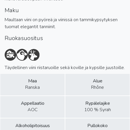
Maku
Maultaan viini on pyöreä ja viinissä on tammikypsytyksen
tuomat elegantit tanniinit.
Ruokasuositus
Täydellinen viini riistaruoille sekä koville ja kypsille juustoille.
Maa
Alue
Ranska
Rhône
Appellaatio
Rypälelajike
AOC
100 % Syrah
Alkoholipitoisuus
Pullokoko