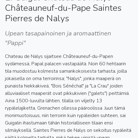
Châteauneuf-du-Pape Saintes
Pierres de Nalys
Upean tasapainoinen ja aromaattinen
"Pappi"
Chateau de Nalys sijaitsee Châteauneuf-du-Papen
sydämessä, Papal palacen vastapäätä. Noin 60 hehtaarin
tila muodostuu kolmesta samankokoisesta tarhasta, joilla
jokaisella on oma terroirinsa; "Nalys", jonka maaperä on
punaista hiekkakiveä, "Bois Sénéchal" ja "La Crau" joiden
alluviaaliset maaperät ovat pikkukivien ("galets") peittämiä.
Aina 1500-luvulta lähtien, tilalla on viljelty 13
rypälelajiketta, Grenachen ollessa pääroolissa. Juuri tämä
monimuotoisuus, niin terroirin kuin rypäleiden suhteen, sai
Guigalin ihastumaan tähän historialliseen tilaan ensi
silmäyksellä. Saintes Pierres de Nalys on sekoitus rypäleitä
näiltä kolmelta tarhalta, mikä tekee viinistä upean