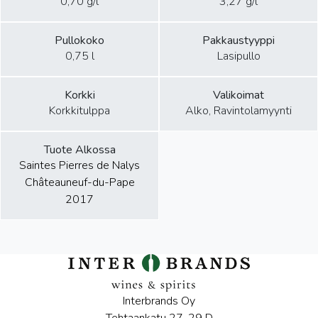
0,70 g/l
3,27 g/l
Pullokoko
Pakkaustyyppi
0,75 l
Lasipullo
Korkki
Valikoimat
Korkkitulppa
Alko, Ravintolamyynti
Tuote Alkossa
Saintes Pierres de Nalys
Châteauneuf-du-Pape
2017
Interbrands Oy