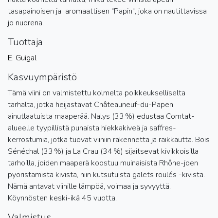
tasapainoisen ja aromaattisen "Papin", joka on nautittavissa
jo nuorena.
Tuottaja
E. Guigal
Kasvuympäristö
Tämä viini on valmistettu kolmelta poikkeukselliselta
tarhalta, jotka heijastavat Châteauneuf-du-Papen
ainutlaatuista maaperää. Nalys (33 %) edustaa Comtat-
alueelle tyypillistä punaista hiekkakiveä ja saffres-
kerrostumia, jotka tuovat viiniin rakennetta ja raikkautta. Bois
Sénéchal (33 %) ja La Crau (34 %) sijaitsevat kivikkoisilla
tarhoilla, joiden maaperä koostuu muinaisista Rhône-joen
pyöristämistä kivistä, niin kutsutuista galets roulés -kivistä.
Nämä antavat viinille lämpöä, voimaa ja syvyyttä.
Köynnösten keski-ikä 45 vuotta.
Valmistus