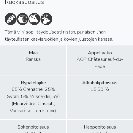
Ruokasuositus
Tämä viini sopii täydellisesti riistan, punaisen lihan,
täyteläisten kasvisruokien ja kovien juustojen kanssa.
Maa
Appellaatio
Ranska
AOP Châteauneuf-du-
Pape
Rypälelajike
Alkoholipitoisuus
65% Grenache, 25%
15,50 %
Syrah, 5% Muscardin, 5%
(Mourvèdre, Cinsault,
Vaccarèse, Terret noir).
Sokeripitoisuus
Happopitoisuus