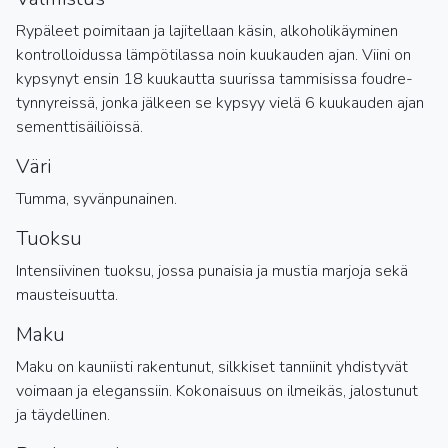
Rypäleet poimitaan ja lajitellaan käsin, alkoholikäyminen
kontrolloidussa lämpötilassa noin kuukauden ajan. Viini on
kypsynyt ensin 18 kuukautta suurissa tammisissa foudre-
tynnyreissä, jonka jälkeen se kypsyy vielä 6 kuukauden ajan
sementtisäiliöissä.
Väri
Tumma, syvänpunainen.
Tuoksu
Intensiivinen tuoksu, jossa punaisia ja mustia marjoja sekä
mausteisuutta.
Maku
Maku on kauniisti rakentunut, silkkiset tanniinit yhdistyvät
voimaan ja eleganssiin. Kokonaisuus on ilmeikäs, jalostunut
ja täydellinen.