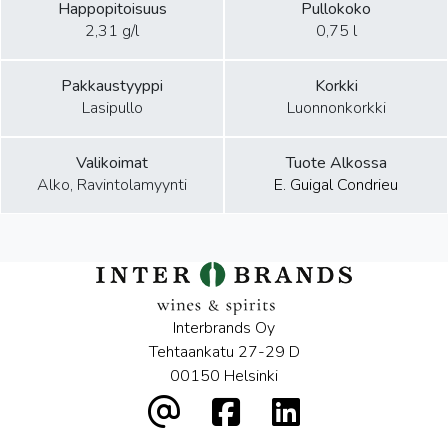
Happopitoisuus
Pullokoko
2,31 g/l
0,75 l
Pakkaustyyppi
Korkki
Lasipullo
Luonnonkorkki
Valikoimat
Tuote Alkossa
Alko, Ravintolamyynti
E. Guigal Condrieu
Interbrands Oy
Tehtaankatu 27-29 D
00150 Helsinki