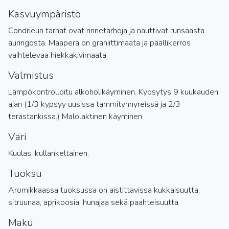
Kasvuympäristö
Condrieun tarhat ovat rinnetarhoja ja nauttivat runsaasta
auringosta. Maaperä on graniittimaata ja päällikerros
vaihtelevaa hiekkakivimaata.
Valmistus
Lämpökontrolloitu alkoholikäyminen. Kypsytys 9 kuukauden
ajan (1/3 kypsyy uusissa tammitynnyreissä ja 2/3
terästankissa.) Malolaktinen käyminen.
Väri
Kuulas, kullankeltainen.
Tuoksu
Aromikkaassa tuoksussa on aistittavissa kukkaisuutta,
sitruunaa, aprikoosia, hunajaa sekä paahteisuutta
Maku