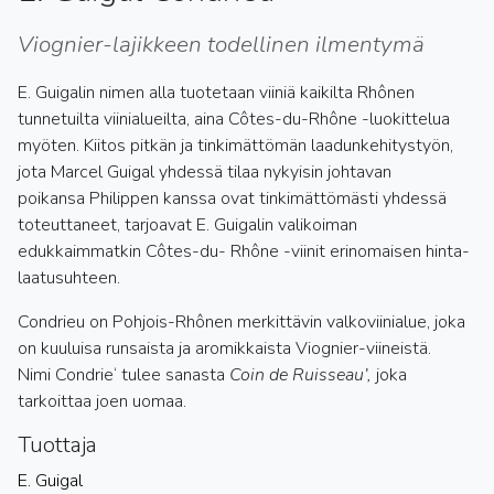
Viognier-lajikkeen todellinen ilmentymä
E. Guigalin nimen alla tuotetaan viiniä kaikilta Rhônen
tunnetuilta viinialueilta, aina Côtes-du-Rhône -luokittelua
myöten. Kiitos pitkän ja tinkimättömän laadunkehitystyön,
jota Marcel Guigal yhdessä tilaa nykyisin johtavan
poikansa Philippen kanssa ovat tinkimättömästi yhdessä
toteuttaneet, tarjoavat E. Guigalin valikoiman
edukkaimmatkin Côtes-du- Rhône -viinit erinomaisen hinta-
laatusuhteen.
Condrieu on Pohjois-Rhônen merkittävin valkoviinialue, joka
on kuuluisa runsaista ja aromikkaista Viognier-viineistä.
Nimi Condrie‘ tulee sanasta
Coin de Ruisseau’,
joka
tarkoittaa joen uomaa.
Tuottaja
E. Guigal