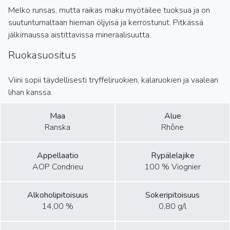
Melko runsas, mutta raikas maku myötäilee tuoksua ja on
suutuntumaltaan hieman öljyisä ja kerrostunut. Pitkässä
jälkimaussa aistittavissa mineraalisuutta.
Ruokasuositus
Viini sopii täydellisesti tryffeliruokien, kalaruokien ja vaalean
lihan kanssa.
Maa
Alue
Ranska
Rhône
Appellaatio
Rypälelajike
AOP Condrieu
100 % Viognier
Alkoholipitoisuus
Sokeripitoisuus
14,00 %
0,80 g/l