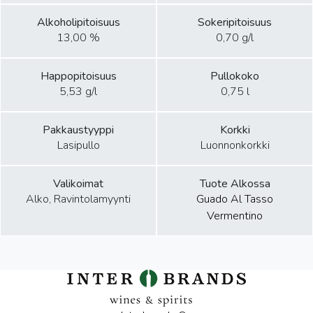
Alkoholipitoisuus
Sokeripitoisuus
13,00 %
0,70 g/l
Happopitoisuus
Pullokoko
5,53 g/l
0,75 l
Pakkaustyyppi
Korkki
Lasipullo
Luonnonkorkki
Valikoimat
Tuote Alkossa
Alko, Ravintolamyynti
Guado Al Tasso
Vermentino