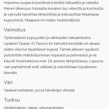
maisema suojaa köynnöksiä kylmiltä itätuulilta ja sateilta.
Meren läheisyys toisaalta kesäisin tuo viileyttä ja kosteutta
ja syksyllä tasoittaa lämpötiloja ja edesauttaa hitaampaa
kypsymistä. Maaperä on melko hedelmällistä.
Valmistus
Optimaalisen kypsyyden ja raikkauden takaamiseksi
rypäleet Guado Al Tasson eri tarhoilta kerätään eri aikaan,
niiden ollessa täydellisen kypsiä. Tämän jälkeen rypäleet
puristettiin mahdollisimman nopeasti ja pehmeästi ja ne
käyvät terästankissa noin 16 asteen lämpötilassa. Lopussa
vain parhaimmat erät valitaan ja sekoitetaan lopulliseen
blendiin.
Väri
Vaalean keltainen, jossa häivähdys vihreää.
Tuoksu
Hedelmäinen, raikas, sitrusarominen