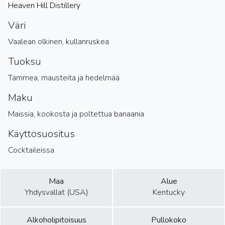
Heaven Hill Distillery
Väri
Vaalean olkinen, kullanruskea
Tuoksu
Tammea, mausteita ja hedelmää
Maku
Maissia, kookosta ja poltettua banaania
Käyttösuositus
Cocktaileissa
Maa
Alue
Yhdysvallat (USA)
Kentucky
Alkoholipitoisuus
Pullokoko