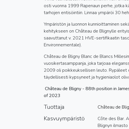
osti vuonna 1999 Rapenaun perhe, jotka käy
tarhojen entisöintiin. Linnaa ympäröi 30 heht
Ympäristön ja luonnon kunnioittaminen sek
kehitykseen on Château de Blignylle erityise
saavuttanut v. 2021 HVE-sertifikaatin tas
Environnementale).
Château de Bligny Blanc de Blancs Milles
vuosikertasamppanja, joka tarjoaa eleganss
2009 oli poikkeuksellisen leuto. Rypäleet 
täydellisesti kypsyneet ja hygieniaolot oliv
Château de Bligny - 88th position in Jame
of 2023
Tuottaja
Château de Bli
Kasvuympäristö
Côte des Bar. Au
Blignyn ilmasto 