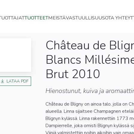
TUOTTAJAT
TUOTTEET
MEISTÄ
VASTUULLISUUS
OTA YHTEYT
Château de Blig
Blancs Millési
Brut 2010
LATAA PDF
Hienostunut, kuiva ja aromaatt
Château de Bligny on ainoa talo, jolla on C
alueella. Linna sijaitsee Champagnen eteläi
Blignyn kylässä. Linna rakennettiin 1773 m
Dampierrelle, joka omisti Blignyn kylässä si
Viiniä valmistettiin noihin aikoihin vain om