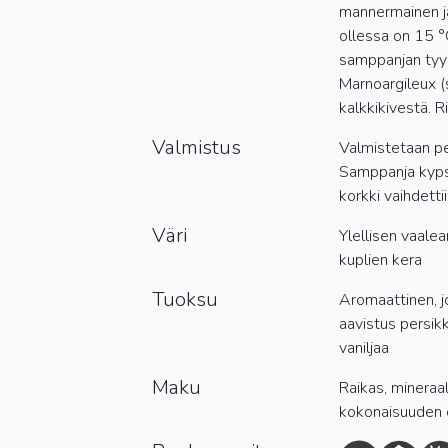
mannermainen ja
ollessa on 15 °
samppanjan tyyl
Marnoargileux (
kalkkikivestä. Ri
Valmistus
Valmistetaan pe
Samppanja kypsy
korkki vaihdett
Väri
Ylellisen vaale
kuplien kera
Tuoksu
Aromaattinen, j
aavistus persik
vaniljaa
Maku
Raikas, mineraa
kokonaisuuden 