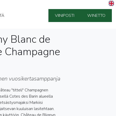
TÄ
VIINIPOSTI
WINETTO
ny Blanc de
me Champagne
inen vuosikertasamppanja
hâteau "titteli" Champagnen
sellä Cotes des Barin alueella
etsästysmajaksi Markiisi
jaitsevan kuuluisan lasitehtaan.
aan käyttöön. Château de Blignyn