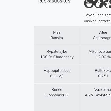
Ruokasuositus
Täydellinen samp
vasikanlihatartar
Maa
Alue
Ranska
Champag
Rypälelajike
Alkoholipito
100 % Chardonnay
12,00 %
Happopitoisuus
Pullokok
6,30 g/l
0,75 l
Korkki
Valikoima
Luonnonkorkki
Alko, Ravintol