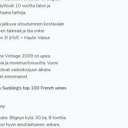
ttivät 10 vuotta talon ja
aaria tarhoja.
ä jatkuva sitoutuminen kestävään
n tärkeää ja tila onkin
on 3! (HVE = Haute Valeur
ime Vintage 2009 on upea
ia ja monimuotoisuutta. Vuosi
olivat sadonkorjuun aikana
at erinomaiset.
s Suckling's top 100 French wines
gny
be. Blignyn kylä. 30 ha, 8 tonttia.
on hyvin ainutlaatuinen: ankara,