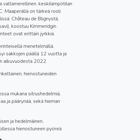
 valtamerellinen, keskilämpötilan
C. Maaperällä on tärkeä rooli
issä. Château de Blignystä,
savi), koostuu Kimmeridgin
nteet ovat erittäin jyrkkiä.
rinteisellä menetelmällä.
i sakkojen päällä 12 vuotta ja
iin alkuvuodesta 2022.
ankeltainen, hienostuneiden
ossa mukana sitrushedelmiä,
kaa ja päärynää, sekä hieman
lisen ja hedelmäinen,
ollessa hienostuneen pyöreä