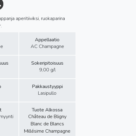
panja aperitiiviksi, ruokaparina
.
Appellaatio
ne
AC Champagne
isuus
Sokeripitoisuus
9,00 g/l
o
Pakkaustyyppi
Lasipullo
t
Tuote Alkossa
amyynti
Château de Bligny
Blanc de Blancs
Millésime Champagne