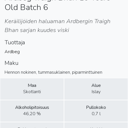
Old Batch 6
Keräilijöiden haluaman Ardbergin Traigh
Bhan sarjan kuudes viski
Tuottaja
Ardbeg
Maku
Hennon nokinen, tummasuklainen, piparminttuinen
Maa
Alue
Skotlanti
Islay
Alkoholipitoisuus
Pullokoko
46,20 %
0,7 l