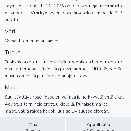
käymisen. Blendistä 20-30% on reserviviinejä useammalta
eri vuodelta. Viini kypsyy pullossa hiivasakkojen päällä 2-3
vuotta.
Väri
Granaattiomenan punainen.
Tuoksu
Tuoksussa erottuu intensiivisiä trooppisten hedelmien kuten
granaattiomenan, litsien ja guavan aromeja. Niitä täydentää
ruusunlehtien ja punaisten marjojen tuoksu.
Maku
Suuntäyttävä rosé, jossa on voimaa ja herkkyyttä yhtä aikaa.
Aavistus tanniineja erottuu kielellä. Punaiset marjat
maistuvat ja raikas hapokkuus säilyy suussa pitkään.
Maa
Appellaatio