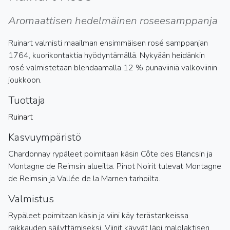
Aromaattisen hedelmäinen roseesamppanja
Ruinart valmisti maailman ensimmäisen rosé samppanjan
1764, kuorikontaktia hyödyntämällä. Nykyään heidänkin
rosé valmistetaan blendaamalla 12 % punaviiniä valkoviinin
joukkoon.
Tuottaja
Ruinart
Kasvuympäristö
Chardonnay rypäleet poimitaan käsin Côte des Blancsin ja
Montagne de Reimsin alueilta. Pinot Noirit tulevat Montagne
de Reimsin ja Vallée de la Marnen tarhoilta.
Valmistus
Rypäleet poimitaan käsin ja viini käy terästankeissa
raikkauden säilyttämiseksi. Viinit käyvät läpi malolaktisen