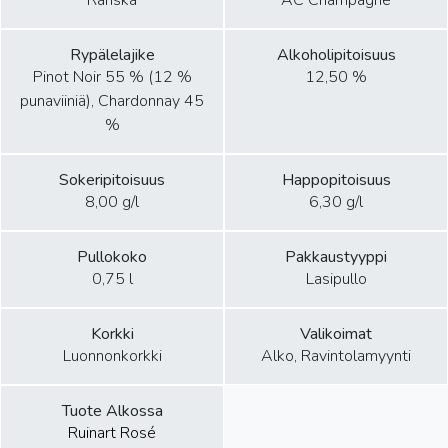
Ranska
AC Champagne
Rypälelajike
Alkoholipitoisuus
Pinot Noir 55 % (12 %
12,50 %
punaviiniä), Chardonnay 45
%
Sokeripitoisuus
Happopitoisuus
8,00 g/l
6,30 g/l
Pullokoko
Pakkaustyyppi
0,75 l
Lasipullo
Korkki
Valikoimat
Luonnonkorkki
Alko, Ravintolamyynti
Tuote Alkossa
Ruinart Rosé