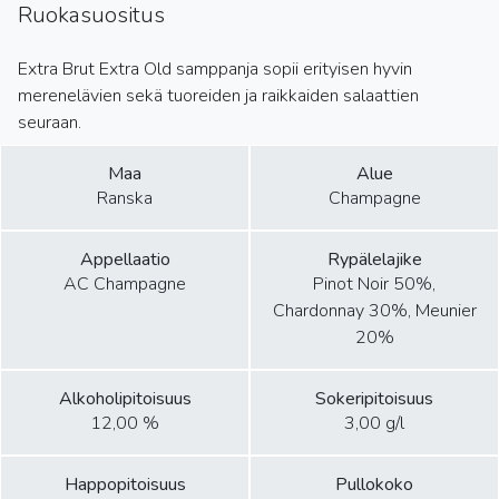
Ruokasuositus
Extra Brut Extra Old samppanja sopii erityisen hyvin
merenelävien sekä tuoreiden ja raikkaiden salaattien
seuraan.
Maa
Alue
Ranska
Champagne
Appellaatio
Rypälelajike
AC Champagne
Pinot Noir 50%,
Chardonnay 30%, Meunier
20%
Alkoholipitoisuus
Sokeripitoisuus
12,00 %
3,00 g/l
Happopitoisuus
Pullokoko