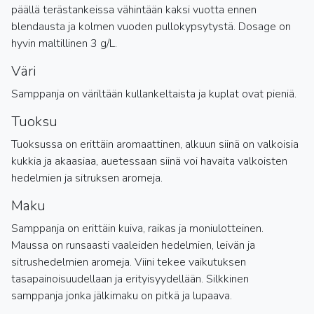
päällä terästankeissa vähintään kaksi vuotta ennen
blendausta ja kolmen vuoden pullokypsytystä. Dosage on
hyvin maltillinen 3 g/L.
Väri
Samppanja on väriltään kullankeltaista ja kuplat ovat pieniä.
Tuoksu
Tuoksussa on erittäin aromaattinen, alkuun siinä on valkoisia
kukkia ja akaasiaa, auetessaan siinä voi havaita valkoisten
hedelmien ja sitruksen aromeja.
Maku
Samppanja on erittäin kuiva, raikas ja moniulotteinen.
Maussa on runsaasti vaaleiden hedelmien, leivän ja
sitrushedelmien aromeja. Viini tekee vaikutuksen
tasapainoisuudellaan ja erityisyydellään. Silkkinen
samppanja jonka jälkimaku on pitkä ja lupaava.