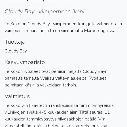
Cloudy Bay -viiniperheen ikoni
Te Koko on Cloudy Bay -viiniperheen ikoni, jota valmistetaan
vain pieniä määriä neljältä eri viinitarhalta Marborough’ssa.
Tuottaja
Cloudy Bay
Kasvuympäristö
Te Kokon rypäleet ovat peräisin neljältä Cloudy Bayn
parhaalta tarhalta Wairau Valleyn alueelta. Rypäleet
poimitaan käsin ja valikoidaan tarkoin.
Valmistus
Te Koko viinit käytettiin ranskalaisissa tammitynnyreissä
villihiivojen avulla 4-5 kuukauden ajan. Tätä seurasi 11
kuukauden tammikypsytys hiivasakkojen päällä. Viini
viimeistellään teräs ja betonitankeissa, sekä puisissa