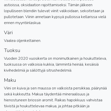
astioissa, oksidaation rajoittamiseksi. Tämän jälkeen
lopulliseen blendiin tulevat viinit valikoidaan, sekoitetaan ja
pullotetaan. Viinin annetaan kypsyä pulloissa kellarissa vielä
ennen myyntiinlaskua.
Väri
Vaalea oljenkeltainen.
Tuoksu
Vuoden 2020 vuosikerta on monimutkainen ja houkutteleva,
tuoksussa on valkoisia kukkia, lämmintä heinää, kesäisiä
kivihedelmiä ja säilöttyjä sitrushedelmiä.
Maku
Viini on kuiva ja sen maussa on valkoista persikkaa, päärynää
sekä kukkeutta. Makua täydentää mineraalisuus ja
hienostuneen briossin aromit. Raikas hapokkuus vahvistaa
tiivistä ja houkuttelevaa makua, ja johtaa pitkään ja