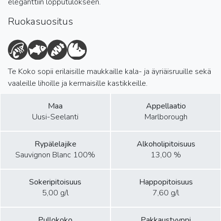
eleganttiin lopputulokseen.
Ruokasuositus
Te Koko sopii erilaisille maukkaille kala- ja äyriäisruuille sekä
vaaleille lihoille ja kermaisille kastikkeille.
Maa
Appellaatio
Uusi-Seelanti
Marlborough
Rypälelajike
Alkoholipitoisuus
Sauvignon Blanc 100%
13,00 %
Sokeripitoisuus
Happopitoisuus
5,00 g/l
7,60 g/l
Pullokoko
Pakkaustyyppi