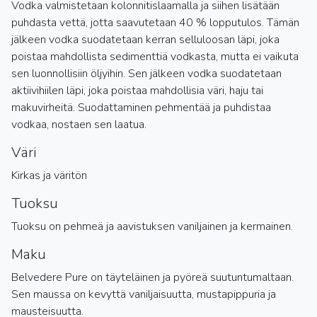
Vodka valmistetaan kolonnitislaamalla ja siihen lisätään
puhdasta vettä, jotta saavutetaan 40 % lopputulos. Tämän
jälkeen vodka suodatetaan kerran selluloosan läpi, joka
poistaa mahdollista sedimenttiä vodkasta, mutta ei vaikuta
sen luonnollisiin öljyihin. Sen jälkeen vodka suodatetaan
aktiivihiilen läpi, joka poistaa mahdollisia väri, haju tai
makuvirheitä. Suodattaminen pehmentää ja puhdistaa
vodkaa, nostaen sen laatua.
Väri
Kirkas ja väritön
Tuoksu
Tuoksu on pehmeä ja aavistuksen vaniljainen ja kermainen.
Maku
Belvedere Pure on täyteläinen ja pyöreä suutuntumaltaan.
Sen maussa on kevyttä vaniljaisuutta, mustapippuria ja
mausteisuutta.